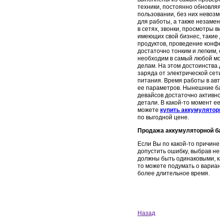
техники, постоянно обновля
пользовании, без них невоз
для работы, а также незаме
в сетях, звонки, просмотры в
имеющих свой бизнес, такие
продуктов, проведение конфе
достаточно тонким и легким, 
необходим в самый любой мом
делам. На этом достоинства 
заряда от электрической сет
питания. Время работы в авт
ее параметров. Нынешние ба
девайсов достаточно активно
детали. В какой-то момент е
можете
купить аккумуляторну
по выгодной цене.
Продажа
аккумуляторной б
Если Вы по какой-то причин
допустить ошибку, выбрав не
должны быть одинаковыми, к
то можете подумать о вариа
более длительное время.
Назад