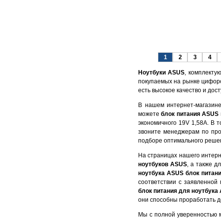
1
2
3
4
Ноутбуки ASUS
, комплекту
покупаемых на рынке цифоро
есть высокое качество и дост
В нашем интернет-магазин
можете
блок питания ASUS
экономичного 19V 1,58A. В 
звоните менеджерам по про
подборе оптимального реше
На страницах нашего интер
ноутбуков ASUS
, а также 
ноутбука ASUS
блок питан
соответствии с заявленной
блок питания для ноутбука
они способны проработать до
Мы с полной уверенностью м