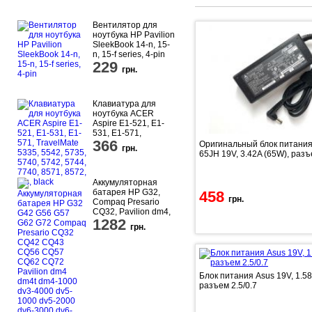
Вентилятор для
ноутбука HP Pavilion
SleekBook 14-n, 15-
n, 15-f series, 4-pin
229
грн.
Клавиатура для
ноутбука ACER
Aspire E1-521, E1-
531, E1-571,
366
TravelMate 5335,
Оригинальный блок питания
грн.
5542, 5735, 5740,
65JH 19V, 3.42A (65W), разъ
5742, 5744, 7740,
8571, 8572, rus, black
Аккумуляторная
батарея HP G32,
458
грн.
Compaq Presario
CQ32, Pavilion dm4,
П
1282
dm4-1000 series,
грн.
black, 5200mAhr,
10.8-11.1v
Блок питания Asus 19V, 1.58
разъем 2.5/0.7