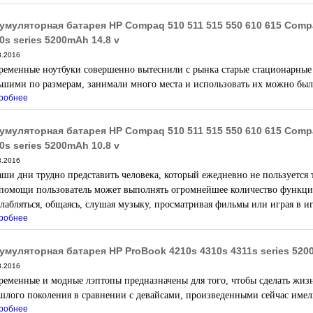
умуляторная батарея HP Compaq 510 511 515 550 610 615 Compa
0s series 5200mAh 14.8 v
3.2016
ременные ноутбуки совершенно вытеснили с рынка старые стационарные 
ьшими по размерам, занимали много места и использовать их можно был
робнее
умуляторная батарея HP Compaq 510 511 515 550 610 615 Compa
0s series 5200mAh 10.8 v
3.2016
аши дни трудно представить человека, который ежедневно не пользуется 
 помощи пользователь может выполнять огромнейшее количество функций,
слабляться, общаясь, слушая музыку, просматривая фильмы или играя в и
робнее
умуляторная батарея HP ProBook 4210s 4310s 4311s series 520
3.2016
ременные и модные лэптопы предназначены для того, чтобы сделать жизнь
шлого поколения в сравнении с девайсами, произведенными сейчас имел
робнее