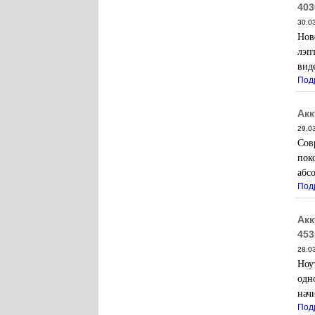
403
30.0
Нов
лэп
вид
Под
Акк
29.0
Сов
пок
абс
Под
Акк
453
28.0
Ноу
одн
нач
Под