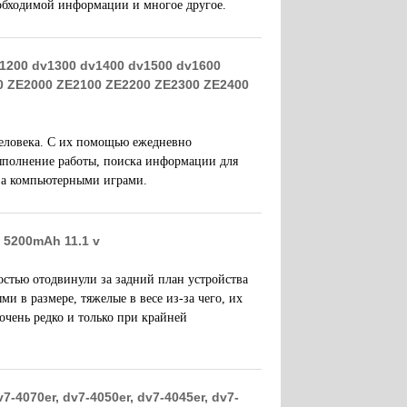
необходимой информации и многое другое.
1200 dv1300 dv1400 dv1500 dv1600
0 ZE2000 ZE2100 ZE2200 ZE2300 ZE2400
еловека. С их помощью ежедневно
выполнение работы, поиска информации для
 за компьютерными играми.
 5200mAh 11.1 v
стью отодвинули за задний план устройства
 в размере, тяжелые в весе из-за чего, их
очень редко и только при крайней
7-4070er, dv7-4050er, dv7-4045er, dv7-