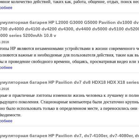
омное количество действий, таких как, работа, общение, отдых, поиск 
робнее
умуляторная батарея HP L2000 G3000 G5000 Pavilion dv1000 dv
700 dv4000 dv4100 dv4200 dv4300, dv4400 dv5000 dv5100 dv520
000 series 5200mAh 10.8 v
4.2016
топы HP
являются незаменимыми устройствами в жизни современного ч
олняются важные и необходимые для пользователя действия, такие как 
бы и проведение свободного времени, общаясь, просматривая видео или
робнее
умуляторная батарея HP Pavilion dv7 dv8 HDX18 HDX X18 series
3.2016
ные и практичные лэптопы изменили жизнь человека к лучшему и полно
дыдущего поколения. Стационарные компьютера были достаточно крупными
но было использовать только в определенном месте, а переносились они 
бходимости.
робнее
умуляторная батарея HP Pavilion dv7, dv7-4100er, dv7-4080er, dv