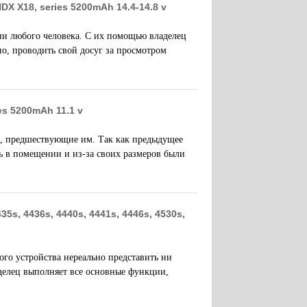
HDX X18, series 5200mAh 14.4-14.8 v
и любого человека. С их помощью владелец
но, проводить свой досуг за просмотром
es 5200mAh 11.1 v
, предшествующие им. Так как предыдущее
 в помещении и из-за своих размеров были
5s, 4436s, 4440s, 4441s, 4446s, 4530s,
ого устройства нереально представить ни
делец выполняет все основные функции,