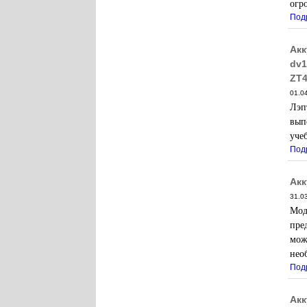
огр
Под
Акк
dv1
ZT4
01.0
Лэп
вып
уче
Под
Акк
31.0
Мод
пре
мож
нео
Под
Акк