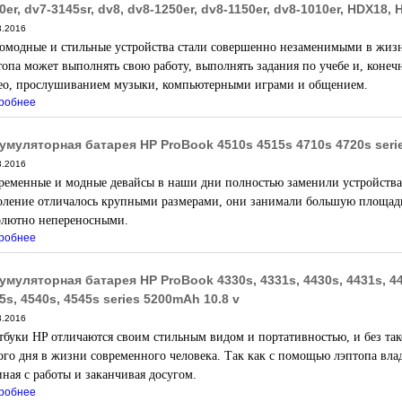
0er, dv7-3145sr, dv8, dv8-1250er, dv8-1150er, dv8-1010er, HDX18, 
3.2016
омодные и стильные устройства стали совершенно незаменимыми в жизн
топа может выполнять свою работу, выполнять задания по учебе и, конеч
ео, прослушиванием музыки, компьютерными играми и общением.
робнее
умуляторная батарея HP ProBook 4510s 4515s 4710s 4720s seri
3.2016
ременные и модные девайсы в наши дни полностью заменили устройства
оление отличалось крупными размерами, они занимали большую площадь
олютно непереносными.
робнее
умуляторная батарея HP ProBook 4330s, 4331s, 4430s, 4431s, 443
5s, 4540s, 4545s series 5200mAh 10.8 v
3.2016
тбуки
HP отличаются своим стильным видом и портативностью, и без так
ого дня в жизни современного человека. Так как с помощью лэптопа вла
иная с работы и заканчивая досугом.
робнее