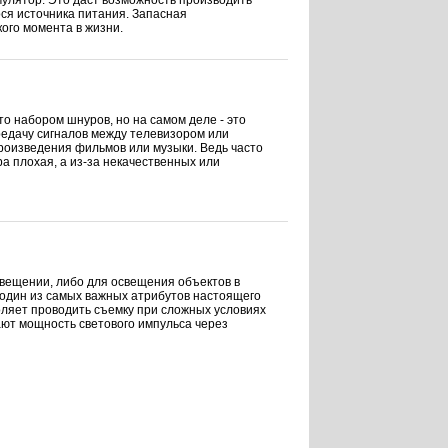
улятор. Это даст возможность производить
ся источника питания. Запасная
ого момента в жизни.
то набором шнуров, но на самом деле - это
едачу сигналов между телевизором или
роизведения фильмов или музыки. Ведь часто
ра плохая, а из-за некачественных или
вещении, либо для освещения объектов в
о один из самых важных атрибутов настоящего
оляет проводить съемку при сложных условиях
ют мощность светового импульса через