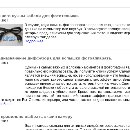
 чего нужны кабели для фототехники.
9.2014
В случае, когда память фотоаппарата переполнена, появляет
данные на компьютер или ноутбук. В этом случае помогут спе
которые предназначены для подключения фото- и видеокамер 
плееру и так далее.
Подробнее
дназначение диффузора для вспышки фотоаппарата.
9.2014
Одним из самых важных и сложных моментов в фотографии явл
правильно его использовать, Вы получите ключ к успеху. Сам
является внешняя вспышка, но, ее использование – это больш
мало кто знает, как это сделать максимально эффективно. В
вспышек является качество света, который они излучают. Св
находится близко к объекту, а из-за его высокой интенсивнос
которое создает глубокие тени. Кроме того, вспышка может ис
привлекательный тон кожи, либо создать эффект красных глаз.
те видеть ее Вы. Съемка интерьера, или макро, так же не даст положительны
робнее
 правильно выбрать экшин камеру
9.2014
Экшин камера создана для активных людей, которые желают 
экстремальными видами спорта. Так как обычная видеокамера