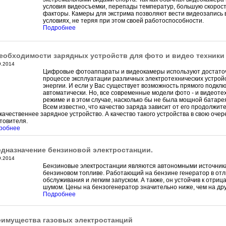
условия видеосъемки, перепады температур, большую скорост
факторы. Камеры для экстрима позволяют вести видеозапись в
условиях, не теряя при этом своей работоспособности.
Подробнее
еобходимости зарядных устройств для фото и видео техники
9.2014
Цифровые фотоаппараты и видеокамеры используют достаточн
процессе эксплуатации различных электротехнических устройс
энергии. И если у Вас существует возможность прямого подклю
автоматически. Но, все современные модели фото - и видеот
режиме и в этом случае, насколько бы не была мощной батарея
Всем известно, что качество заряда зависит от его продолжите
качественнее зарядное устройство. А качество такого устройства в свою очер
товителя.
робнее
дназначение бензиновой электростанции.
9.2014
Бензиновые электростанции являются автономными источникам
бензиновом топливе. Работающий на бензине генератор в отл
обслуживания и легким запуском. А также, он устойчив к отри
шумом. Цены на бензогенератор значительно ниже, чем на дру
Подробнее
имущества газовых электростанций