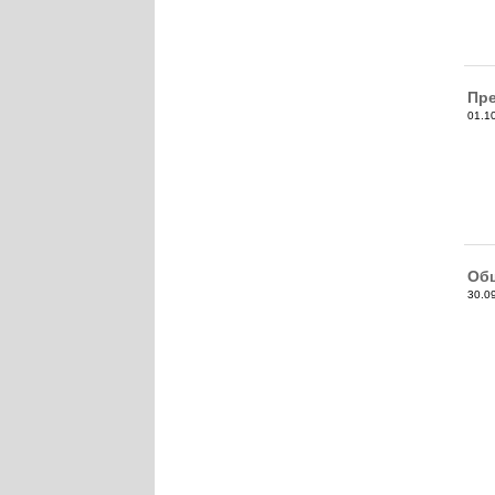
Пре
01.1
Общ
30.0