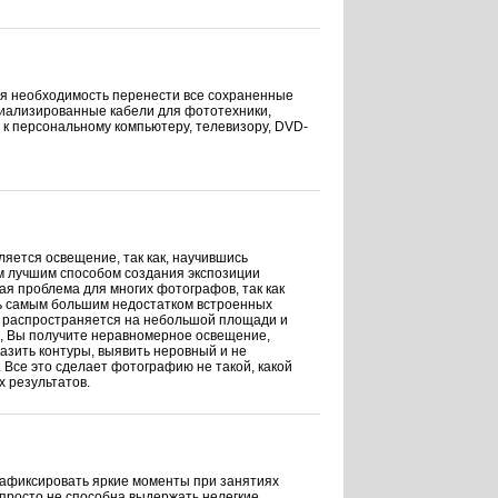
ся необходимость перенести все сохраненные
циализированные кабели для фототехники,
к персональному компьютеру, телевизору, DVD-
яется освещение, так как, научившись
ым лучшим способом создания экспозиции
ая проблема для многих фотографов, так как
едь самым большим недостатком встроенных
ет распространяется на небольшой площади и
ти, Вы получите неравномерное освещение,
казить контуры, выявить неровный и не
 Все это сделает фотографию не такой, какой
х результатов.
зафиксировать яркие моменты при занятиях
 просто не способна выдержать нелегкие