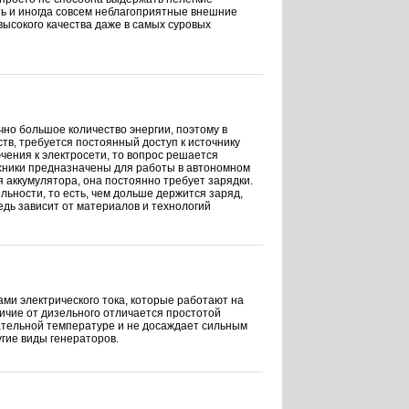
ь и иногда совсем неблагоприятные внешние
ысокого качества даже в самых суровых
о большое количество энергии, поэтому в
тв, требуется постоянный доступ к источнику
чения к электросети, то вопрос решается
ехники предназначены для работы в автономном
 аккумулятора, она постоянно требует зарядки.
льности, то есть, чем дольше держится заряд,
едь зависит от материалов и технологий
и электрического тока, которые работают на
ичие от дизельного отличается простотой
цательной температуре и не досаждает сильным
гие виды генераторов.