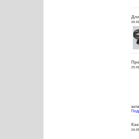
Для
26.0
Пре
25.0
хоти
Под
Как
24.0