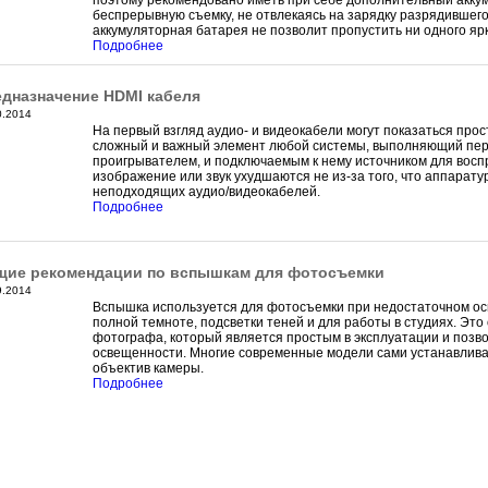
поэтому рекомендовано иметь при себе дополнительный аккум
беспрерывную съемку, не отвлекаясь на зарядку разрядившего
аккумуляторная батарея не позволит пропустить ни одного ярк
Подробнее
дназначение HDMI кабеля
0.2014
На первый взгляд аудио- и видеокабели могут показаться прос
сложный и важный элемент любой системы, выполняющий пер
проигрывателем, и подключаемым к нему источником для восп
изображение или звук ухудшаются не из-за того, что аппарату
неподходящих аудио/видеокабелей.
Подробнее
ие рекомендации по вспышкам для фотосъемки
9.2014
Вспышка используется для фотосъемки при недостаточном ос
полной темноте, подсветки теней и для работы в студиях. Эт
фотографа, который является простым в эксплуатации и позв
освещенности. Многие современные модели сами устанавлива
объектив камеры.
Подробнее