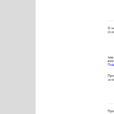
О н
23.0
тем 
изго
Под
Пре
19.0
Пре