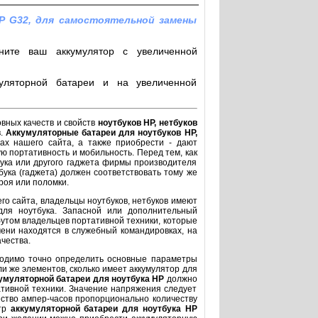
P G32, для самостоятельной замены
ните ваш аккумулятор с увеличенной
уляторной батареи и на увеличенной
овных качеств и свойств
ноутбуков HP, нетбуков
в.
Аккумуляторные батареи для ноутбуков HP,
ах нашего сайта, а также приобрести - дают
ю портативность и мобильность. Перед тем, как
бука или другого гаджета фирмы производителя
бука (гаджета) должен соответствовать тому же
троя или поломки.
го сайта, владельцы ноутбуков, нетбуков имеют
для ноутбука. Запасной или дополнительный
утом владельцев портативной техники, которые
ени находятся в служебный командировках, на
чества.
ходимо точно определить основные параметры
ли же элементов, сколько имеет аккумулятор для
умуляторной батареи
для ноутбука HP
должно
тивной техники. Значение напряжения следует
ество ампер-часов пропорционально количеству
етр
аккумуляторной батареи для ноутбука
HP