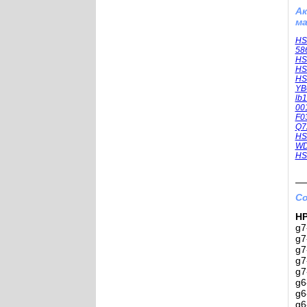
А
ма
HS
58
HS
HS
HS
YB
lb
00
F0
Q7
HS
WD
HS
Со
HP
g7
g7
g7
g7
g7
g6
g6
g6