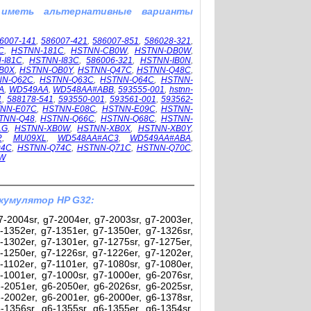
 иметь альтернативные варианты
6007-141
,
586007-421
,
586007-851
,
586028-321
,
C
,
HSTNN-181C
,
HSTNN-CB0W
,
HSTNN-DB0W
,
-I81C
,
HSTNN-I83C
,
586006-321
,
HSTNN-IB0N
,
B0X
,
HSTNN-OB0Y
,
HSTNN-Q47C
,
HSTNN-Q48C
,
NN-Q62C
,
HSTNN-Q63C
,
HSTNN-Q64C
,
HSTNN-
A
,
WD549AA
,
WD548AA#ABB
,
593555-001
,
hstnn-
1
,
588178-541
,
593550-001
,
593561-001
,
593562-
NN-E07C
,
HSTNN-E08C
,
HSTNN-E09C
,
HSTNN-
TNN-Q48
,
HSTNN-Q66C
,
HSTNN-Q68C
,
HSTNN-
1G
,
HSTNN-XB0W
,
HSTNN-XB0X
,
HSTNN-XB0Y
,
2
,
MU09XL
,
WD548AA#AC3
,
WD549AA#ABA
,
94C
,
HSTNN-Q74C
,
HSTNN-Q71C
,
HSTNN-Q70C
,
W
кумулятор HP G32:
-2004sr, g7-2004er, g7-2003sr, g7-2003er,
-1352er, g7-1351er, g7-1350er, g7-1326sr,
-1302er, g7-1301er, g7-1275sr, g7-1275er,
-1250er, g7-1226sr, g7-1226er, g7-1202er,
-1102er, g7-1101er, g7-1080sr, g7-1080er,
-1001er, g7-1000sr, g7-1000er, g6-2076sr,
-2051er, g6-2050er, g6-2026sr, g6-2025sr,
-2002er, g6-2001er, g6-2000er, g6-1378sr,
-1356sr, g6-1355sr, g6-1355er, g6-1354sr,