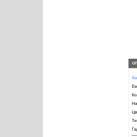
О
Ха
Ем
Ко
На
Цв
Ти
Га