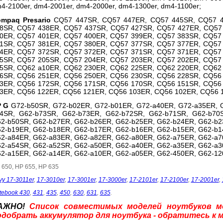
4-2100er, dm4-2001er, dm4-2000er, dm4-1300er, dm4-1100er;
mpaq Presario
CQ57 447SR, CQ57 447ER, CQ57 445SR, CQ57 
8SR, CQ57 438ER, CQ57 437SR, CQ57 427SR, CQ57 427ER, CQ57
0ER, CQ57 401ER, CQ57 400ER, CQ57 399ER, CQ57 383SR, CQ57
1SR, CQ57 381ER, CQ57 380ER, CQ57 377SR, CQ57 377ER, CQ57
4ER, CQ57 372SR, CQ57 372ER, CQ57 371SR, CQ57 371ER, CQ57
5SR, CQ57 205SR, CQ57 204ER, CQ57 203ER, CQ57 202ER, CQ57
5SR, CQ62 a10ER, CQ62 230ER, CQ62 225ER, CQ62 220ER, CQ62
6SR, CQ56 251ER, CQ56 250ER, CQ56 230SR, CQ56 228SR, CQ56
3ER, CQ56 172SR, CQ56 171SR, CQ56 170SR, CQ56 151SR, CQ56
3ER, CQ56 122ER, CQ56 121ER, CQ56 103ER, CQ56 102ER, CQ56 
P G
G72-b50SR, G72-b02ER, G72-b01ER, G72-a40ER, G72-a35ER, 
4SR, G62-b73SR, G62-b73ER, G62-b72SR, G62-b71SR, G62-b70
2-b50SR, G62-b27ER, G62-b26ER, G62-b25ER, G62-b24ER, G62-b2
2-b19ER, G62-b18ER, G62-b17ER, G62-b16ER, G62-b15ER, G62-b1
2-a84ER, G62-a83ER, G62-a82ER, G62-a80ER, G62-a75ER, G62-a7
2-a54SR, G62-a52SR, G62-a50ER, G62-a40ER, G62-a35ER, G62-a3
2-a15ER, G62-a14ER, G62-a10ER, G62-a05ER, G62-450ER, G62-12
 650, HP 655, HP 635
vy 17-3011er
,
17-3010er
,
17-3001er
,
17-3000er
,
17-2101er
,
17-2100er
,
17-2001er
,
tebook 430
,
431
,
435
,
450
,
630
,
631
,
635
.
АЖНО!
Список совместимых моделей ноутбуков 
одобрать аккумулятор для ноутбука - обратитесь к 