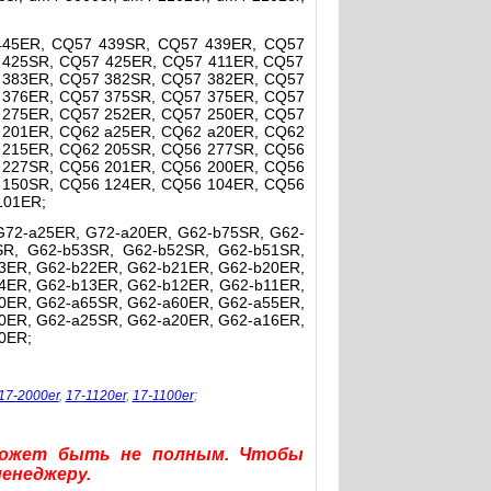
445ER, CQ57 439SR, CQ57 439ER, CQ57
 425SR, CQ57 425ER, CQ57 411ER, CQ57
 383ER, CQ57 382SR, CQ57 382ER, CQ57
 376ER, CQ57 375SR, CQ57 375ER, CQ57
 275ER, CQ57 252ER, CQ57 250ER, CQ57
 201ER, CQ62 a25ER, CQ62 a20ER, CQ62
 215ER, CQ62 205SR, CQ56 277SR, CQ56
 227SR, CQ56 201ER, CQ56 200ER, CQ56
 150SR, CQ56 124ER, CQ56 104ER, CQ56
101ER;
G72-a25ER, G72-a20ER, G62-b75SR, G62-
SR, G62-b53SR, G62-b52SR, G62-b51SR,
3ER, G62-b22ER, G62-b21ER, G62-b20ER,
4ER, G62-b13ER, G62-b12ER, G62-b11ER,
0ER, G62-a65SR, G62-a60ER, G62-a55ER,
0ER, G62-a25SR, G62-a20ER, G62-a16ER,
0ER;
17-2000er
,
17-1120er
,
17-1100er
;
может быть не полным. Чтобы
менеджеру.