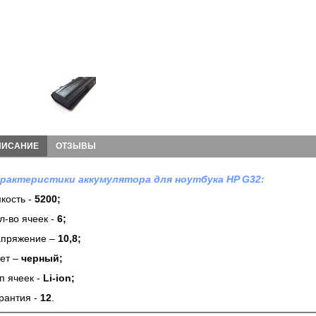
ПИСАНИЕ
ОТЗЫВЫ
рактеристики аккумулятора для ноутбука HP G32:
кость -
5200;
л-во ячеек -
6
;
пряжение –
10,8;
ет –
черный;
п ячеек -
Li-ion;
рантия -
12
.