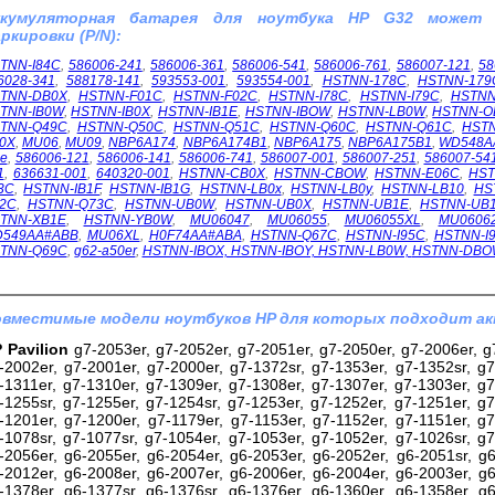
ккумуляторная батарея для ноутбука HP G32 может
ркировки (P/N):
TNN-I84C
,
586006-241
,
586006-361
,
586006-541
,
586006-761
,
586007-121
,
58
6028-341
,
588178-141
,
593553-001
,
593554-001
,
HSTNN-178C
,
HSTNN-179
TNN-DB0X
,
HSTNN-F01C
,
HSTNN-F02C
,
HSTNN-I78C
,
HSTNN-I79C
,
HSTNN
TNN-IB0W
,
HSTNN-IB0X
,
HSTNN-IB1E
,
HSTNN-IBOW
,
HSTNN-LB0W
,
HSTNN-O
TNN-Q49C
,
HSTNN-Q50C
,
HSTNN-Q51C
,
HSTNN-Q60C
,
HSTNN-Q61C
,
HST
0X
,
MU06
,
MU09
,
NBP6A174
,
NBP6A174B1
,
NBP6A175
,
NBP6A175B1
,
WD548A
1e
,
586006-121
,
586006-141
,
586006-741
,
586007-001
,
586007-251
,
586007-54
1
,
636631-001
,
640320-001
,
HSTNN-CB0X
,
HSTNN-CBOW
,
HSTNN-E06C
,
HST
3C
,
HSTNN-IB1F
,
HSTNN-IB1G
,
HSTNN-LB0x
,
HSTNN-LB0y
,
HSTNN-LB10
,
HS
2C
,
HSTNN-Q73C
,
HSTNN-UB0W
,
HSTNN-UB0X
,
HSTNN-UB1E
,
HSTNN-UB
TNN-XB1E
,
HSTNN-YB0W
,
MU06047
,
MU06055
,
MU06055XL
,
MU0606
549AA#ABB
,
MU06XL
,
H0F74AA#ABA
,
HSTNN-Q67C
,
HSTNN-I95C
,
HSTNN-I
TNN-Q69C
,
g62-a50er
,
HSTNN-IBOX, HSTNN-IBOY, HSTNN-LB0W,
HSTNN-DBO
вместимые модели ноутбуков HP для которых подходит ак
 Pavilion
g7-2053er, g7-2052er, g7-2051er, g7-2050er, g7-2006er, g7
-2002er, g7-2001er, g7-2000er, g7-1372sr, g7-1353er, g7-1352sr, g7
-1311er, g7-1310er, g7-1309er, g7-1308er, g7-1307er, g7-1303er, g7
-1255sr, g7-1255er, g7-1254sr, g7-1253er, g7-1252er, g7-1251er, g7
-1201er, g7-1200er, g7-1179er, g7-1153er, g7-1152er, g7-1151er, g7
-1078sr, g7-1077sr, g7-1054er, g7-1053er, g7-1052er, g7-1026sr, g7
-2056er, g6-2055er, g6-2054er, g6-2053er, g6-2052er, g6-2051sr, g6
-2012er, g6-2008er, g6-2007er, g6-2006er, g6-2004er, g6-2003er, g6
-1378er, g6-1377sr, g6-1376sr, g6-1376er, g6-1360er, g6-1358er, g6