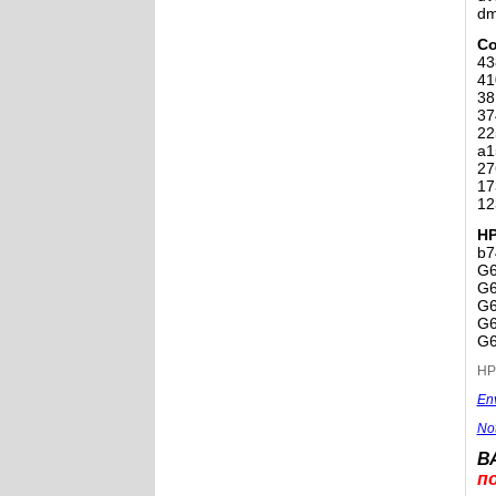
dm
Co
43
41
38
37
22
a1
27
17
12
H
b7
G6
G6
G6
G6
G6
HP
En
No
В
п