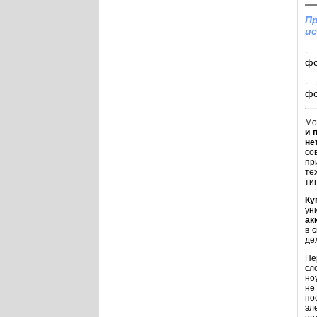
Пр
ис
- 
фо
- 
фо
Мо
и 
не
со
пр
те
ти
Ку
ун
ак
в 
де
Пе
сл
но
не
по
эл