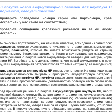
и покупке новой аккумуляторной батареи для ноутбука H
порченной, следует помнить:
проверьте совпадение номера серии или партномера, срав
тографией у нас сайте на соответствие;
проверьте совпадение крепежных разъемов на вашей аккум
тографии.
бильность и портативность, как нам всем известно, есть одним из самых осн
планшетов
, которые существенно отличаются от стационарных компьютеро
тбуков, планшетов
, которые Вы имеете возможность увидеть на страниц
временным ноутбукам, планшетам, нетбукакм и другим гаджетам максимальну
инять решения о покупке новой аккумуляторной батареи для нетбука, ноут
хники HP, Вы обязательно должны помнить, что новый аккумулятор для ноут
пу, как и аккумуляторная батарея которая стояла в нетбуке до ее выхода из с
пить аккумулятор для ноутбука HP
теперь очень просто. На страницах наше
икальную возможность выбрать и приобрести аккумуляторную батарею 
кумулятор для нетбука HP
,
ноутбука
в наше время стал незаменимым атриб
связи с своей профессиональной деятельностью большую часть своего врем
ловых встречах, неотменно должен соответствовать нынешним стандартам ка
ред принятием решения о покупке
аккумулятора для ноутбука HP
, необ
оманной батареи, которую Вы хотите заменить, а именно: количество ячеек и
утбука ампер-часов (mAh), рабочее напряжение (V). Рабочее напряжение
акк
 отличаться от напряжения, которое предусмотрено производителями порта
смотреть на батарее, которая вышла из строя. Нужно запомнить, что колич
ементов. В первую очередь нужно обращать внимание на данный парам