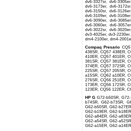
dv6-3327sr, dv6-3305er
dv6-3173er, dv6-3172sr
dv6-3150sr, dv6-3126er
dv6-3109er, dv6-3108er
dv6-3090er, dv6-3085er
dv6-3060er, dv6-3057er
dv6-3022sr, dv6-3020er
dv3-4025er, dv3-2230er
dm4-2100er, dm4-2001er
Compaq Presario
CQ5
438SR, CQ57 438ER, C
410ER, CQ57 401ER, C
381SR, CQ57 381ER, C
374ER, CQ57 372SR, C
225SR, CQ57 205SR, C
a15SR, CQ62 a10ER, C
276SR, CQ56 251ER, C
173ER, CQ56 172SR, C
123ER, CQ56 122ER, C
HP G
G72-b50SR, G72-
b74SR, G62-b73SR, G
G62-b50SR, G62-b27ER
G62-b19ER, G62-b18ER
G62-a84ER, G62-a83ER
G62-a54SR, G62-a52SR
G62-a15ER, G62-a14ER