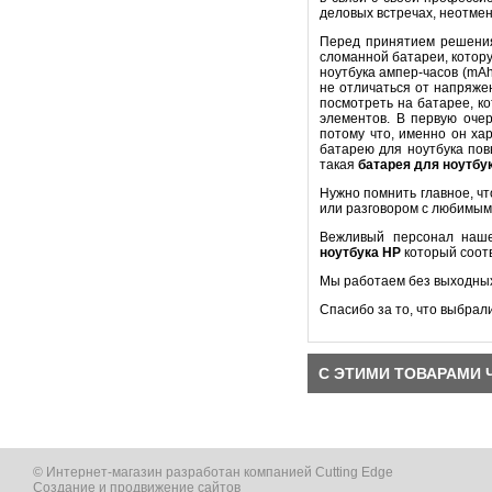
деловых встречах, неотме
Перед принятием решени
сломанной батареи, котору
ноутбука ампер-часов (mA
не отличаться от напряже
посмотреть на батарее, к
элементов. В первую оч
потому что, именно он ха
батарею для ноутбука пов
такая
батарея для ноутбу
Нужно помнить главное, ч
или разговором с любимым
Вежливый персонал наше
ноутбука
HP
который соот
Мы работаем без выходных
Спасибо за то, что выбрал
С ЭТИМИ ТОВАРАМИ 
© Интернет-магазин разработан компанией Cutting Edge
Создание и продвижение сайтов