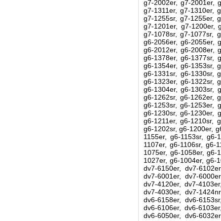
g7-2002er, g7-2001er, g
g7-1311er, g7-1310er, g
g7-1255sr, g7-1255er, g
g7-1201er, g7-1200er, g
g7-1078sr, g7-1077sr, g
g6-2056er, g6-2055er, g
g6-2012er, g6-2008er, g
g6-1378er, g6-1377sr, g
g6-1354er, g6-1353sr, g
g6-1331sr, g6-1330sr, g
g6-1323er, g6-1322sr, g
g6-1304er, g6-1303sr, g
g6-1262sr, g6-1262er, g
g6-1253sr, g6-1253er, g
g6-1230sr, g6-1230er, g
g6-1211er, g6-1210sr, g
g6-1202sr, g6-1200er, g
1155er, g6-1153sr, g6-1
1107er, g6-1106sr, g6-1
1075er, g6-1058er, g6-1
1027er, g6-1004er, g6-1
dv7-6150er, dv7-6102er
dv7-6001er, dv7-6000er
dv7-4120er, dv7-4103er
dv7-4030er, dv7-1424nr
dv6-6158er, dv6-6153sr
dv6-6106er, dv6-6103er
dv6-6050er, dv6-6032er