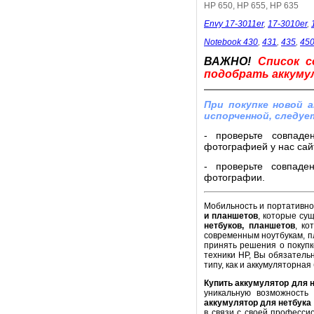
HP 650, HP 655, HP 635
Envy 17-3011er
,
17-3010er
,
Notebook 430
,
431
,
435
,
45
ВАЖНО!
Список с
подобрать аккумул
При покупке новой 
испорченной, следуе
- проверьте совпаде
фотографией у нас сайт
- проверьте совпаде
фотографии.
Мобильность и портативнос
и планшетов
, которые су
нетбуков, планшетов
, ко
современным ноутбукам, п
принять решения о покупк
техники HP, Вы обязатель
типу, как и аккумуляторная
Купить аккумулятор для 
уникальную возможность
аккумулятор для нетбука
в связи с своей професси