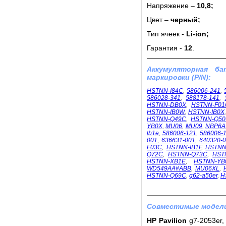
Напряжение –
10,8;
Цвет –
черный;
Тип ячеек -
Li-ion;
Гарантия -
12
.
Аккумуляторная б
маркировки (P/N):
HSTNN-I84C
,
586006-241
,
586028-341
,
588178-141
,
HSTNN-DB0X
,
HSTNN-F01
HSTNN-IB0W
,
HSTNN-IB0X
HSTNN-Q49C
,
HSTNN-Q5
YB0X
,
MU06
,
MU09
,
NBP6A
lb1e
,
586006-121
,
586006-
001
,
636631-001
,
640320-
F03C
,
HSTNN-IB1F
,
HSTNN
Q72C
,
HSTNN-Q73C
,
HST
HSTNN-XB1E
,
HSTNN-YB
WD549AA#ABB
,
MU06XL
,
HSTNN-Q69C
,
g62-a50er
,
H
Совместимые модели
HP Pavilion
g7-2053er, 