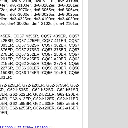
2er, dv6-3121er, dv6-3111er, dv6-3110er,
4er, dv6-3103er, dv6-3102er, dv6-3101er,
2er, dv6-3070er, dv6-3065er, dv6-3064er,
5er, dv6-3030er, dv6-3026er, dv6-3025er,
6sr, dv3-4325er, dv3-4100er, dv3-4030er,
0sr, dm4-3000er, dm4-2102er, dm4-2101er,
445ER, CQ57 439SR, CQ57 439ER, CQ57
 425SR, CQ57 425ER, CQ57 411ER, CQ57
 383ER, CQ57 382SR, CQ57 382ER, CQ57
 376ER, CQ57 375SR, CQ57 375ER, CQ57
 275ER, CQ57 252ER, CQ57 250ER, CQ57
 201ER, CQ62 a25ER, CQ62 a20ER, CQ62
 215ER, CQ62 205SR, CQ56 277SR, CQ56
 227SR, CQ56 201ER, CQ56 200ER, CQ56
 150SR, CQ56 124ER, CQ56 104ER, CQ56
101ER;
G72-a25ER, G72-a20ER, G62-b75SR, G62-
SR, G62-b53SR, G62-b52SR, G62-b51SR,
3ER, G62-b22ER, G62-b21ER, G62-b20ER,
4ER, G62-b13ER, G62-b12ER, G62-b11ER,
0ER, G62-a65SR, G62-a60ER, G62-a55ER,
0ER, G62-a25SR, G62-a20ER, G62-a16ER,
0ER;
17-2000er
,
17-1120er
,
17-1100er
;