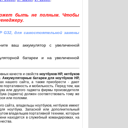
может быть не полным. Чтобы
менеджеру.
P G32, для самостоятельной замены
ните ваш аккумулятор с увеличенной
уляторной батареи и на увеличенной
овных качеств и свойств
ноутбуков HP, нетбуков
в.
Аккумуляторные батареи для ноутбуков HP,
ах нашего сайта, а также приобрести - дают
ю портативность и мобильность. Перед тем, как
бука или другого гаджета фирмы производителя
бука (гаджета) должен соответствовать тому же
троя или поломки.
го сайта, владельцы ноутбуков, нетбуков имеют
для ноутбука. Запасной или дополнительный
утом владельцев портативной техники, которые
ени находятся в служебный командировках, на
чества.