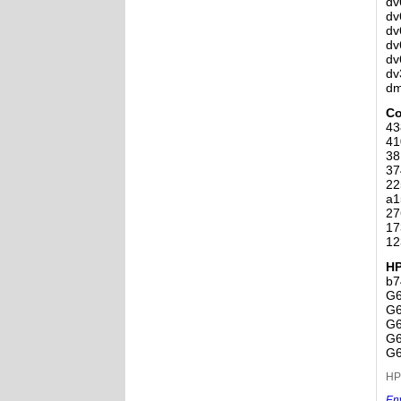
dv
dv
dv
dv
dv
dv
dm
Co
43
41
38
37
22
a1
27
17
12
H
b7
G6
G6
G6
G6
G6
HP
En