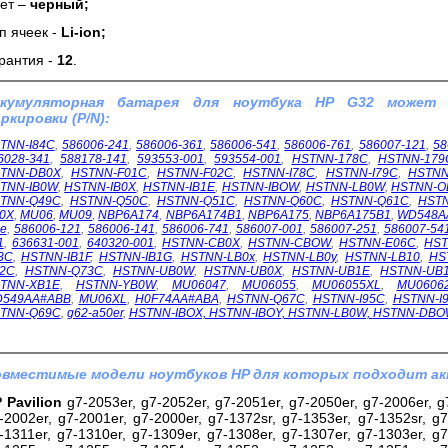
ет –
черный;
п ячеек -
Li-ion;
рантия -
12
.
ккумуляторная батарея для ноутбука HP G32 может
ркировки (P/N):
TNN-I84C
,
586006-241
,
586006-361
,
586006-541
,
586006-761
,
586007-121
,
58
6028-341
,
588178-141
,
593553-001
,
593554-001
,
HSTNN-178C
,
HSTNN-179
TNN-DB0X
,
HSTNN-F01C
,
HSTNN-F02C
,
HSTNN-I78C
,
HSTNN-I79C
,
HSTNN
TNN-IB0W
,
HSTNN-IB0X
,
HSTNN-IB1E
,
HSTNN-IBOW
,
HSTNN-LB0W
,
HSTNN-O
TNN-Q49C
,
HSTNN-Q50C
,
HSTNN-Q51C
,
HSTNN-Q60C
,
HSTNN-Q61C
,
HST
0X
,
MU06
,
MU09
,
NBP6A174
,
NBP6A174B1
,
NBP6A175
,
NBP6A175B1
,
WD548A
1e
,
586006-121
,
586006-141
,
586006-741
,
586007-001
,
586007-251
,
586007-54
1
,
636631-001
,
640320-001
,
HSTNN-CB0X
,
HSTNN-CBOW
,
HSTNN-E06C
,
HST
3C
,
HSTNN-IB1F
,
HSTNN-IB1G
,
HSTNN-LB0x
,
HSTNN-LB0y
,
HSTNN-LB10
,
HS
2C
,
HSTNN-Q73C
,
HSTNN-UB0W
,
HSTNN-UB0X
,
HSTNN-UB1E
,
HSTNN-UB
TNN-XB1E
,
HSTNN-YB0W
,
MU06047
,
MU06055
,
MU06055XL
,
MU0606
549AA#ABB
,
MU06XL
,
H0F74AA#ABA
,
HSTNN-Q67C
,
HSTNN-I95C
,
HSTNN-I
TNN-Q69C
,
g62-a50er
,
HSTNN-IBOX, HSTNN-IBOY, HSTNN-LB0W,
HSTNN-DBO
вместимые модели ноутбуков HP для которых подходит ак
 Pavilion
g7-2053er, g7-2052er, g7-2051er, g7-2050er, g7-2006er, g7
-2002er, g7-2001er, g7-2000er, g7-1372sr, g7-1353er, g7-1352sr, g7
-1311er, g7-1310er, g7-1309er, g7-1308er, g7-1307er, g7-1303er, g7