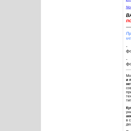
No
В
п
Пр
ис
- 
фо
- 
фо
Мо
и 
не
со
пр
те
ти
Ку
ун
ак
в 
де