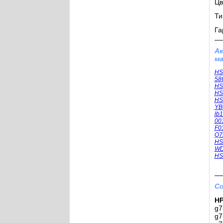
Цв
Ти
Га
А
ма
HS
58
HS
HS
HS
YB
lb
00
F0
Q7
HS
WD
HS
Со
HP
g7
g7