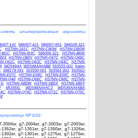
 иметь альтернативные варианты
6007-141
,
586007-421
,
586007-851
,
586028-321
,
C
,
HSTNN-181C
,
HSTNN-CB0W
,
HSTNN-DB0W
,
-I81C
,
HSTNN-I83C
,
586006-321
,
HSTNN-IB0N
,
B0X
,
HSTNN-OB0Y
,
HSTNN-Q47C
,
HSTNN-Q48C
,
NN-Q62C
,
HSTNN-Q63C
,
HSTNN-Q64C
,
HSTNN-
A
,
WD549AA
,
WD548AA#ABB
,
593555-001
,
hstnn-
1
,
588178-541
,
593550-001
,
593561-001
,
593562-
NN-E07C
,
HSTNN-E08C
,
HSTNN-E09C
,
HSTNN-
TNN-Q48
,
HSTNN-Q66C
,
HSTNN-Q68C
,
HSTNN-
1G
,
HSTNN-XB0W
,
HSTNN-XB0X
,
HSTNN-XB0Y
,
2
,
MU09XL
,
WD548AA#AC3
,
WD549AA#ABA
,
94C
,
HSTNN-Q74C
,
HSTNN-Q71C
,
HSTNN-Q70C
,
W
кумулятор HP G32:
-2004sr, g7-2004er, g7-2003sr, g7-2003er,
-1352er, g7-1351er, g7-1350er, g7-1326sr,
-1302er, g7-1301er, g7-1275sr, g7-1275er,