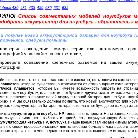
tebook 430
,
431
,
435
,
450
,
630
,
631
,
635
.
АЖНО!
Список совместимых моделей ноутбуков 
одобрать аккумулятор для ноутбука - обратитесь к 
и покупке новой аккумуляторной батареи для ноутбука H
порченной, следует помнить:
проверьте совпадение номера серии или партномера, срав
тографией у нас сайте на соответствие;
проверьте совпадение крепежных разъемов на вашей аккум
тографии.
бильность и портативность, как нам всем известно, есть одним из самых осн
планшетов
, которые существенно отличаются от стационарных компьютеро
тбуков, планшетов
, которые Вы имеете возможность увидеть на страниц
временным ноутбукам, планшетам, нетбукакм и другим гаджетам максимальну
инять решения о покупке новой аккумуляторной батареи для нетбука, ноут
хники HP, Вы обязательно должны помнить, что новый аккумулятор для ноут
пу, как и аккумуляторная батарея которая стояла в нетбуке до ее выхода из с
пить аккумулятор для ноутбука HP
теперь очень просто. На страницах наше
икальную возможность выбрать и приобрести аккумуляторную батарею 
кумулятор для нетбука HP
,
ноутбука
в наше время стал незаменимым атриб
связи с своей профессиональной деятельностью большую часть своего врем
ловых встречах, неотменно должен соответствовать нынешним стандартам ка