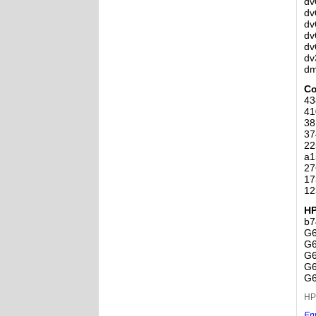
dv
dv
dv
dv
dv
dv
dm
Co
43
41
38
37
22
a1
27
17
12
H
b7
G6
G6
G6
G6
G6
HP
En