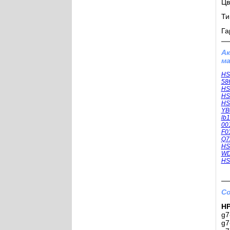
Цв
Ти
Га
А
ма
HS
58
HS
HS
HS
YB
lb
00
F0
Q7
HS
WD
HS
Со
HP
g7
g7