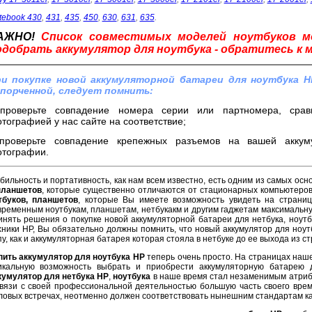
tebook 430
,
431
,
435
,
450
,
630
,
631
,
635
.
АЖНО!
Список совместимых моделей ноутбуков 
одобрать аккумулятор для ноутбука - обратитесь к 
и покупке новой аккумуляторной батареи для ноутбука H
порченной, следует помнить:
проверьте совпадение номера серии или партномера, срав
тографией у нас сайте на соответствие;
проверьте совпадение крепежных разъемов на вашей аккум
тографии.
бильность и портативность, как нам всем известно, есть одним из самых осн
планшетов
, которые существенно отличаются от стационарных компьютеро
тбуков, планшетов
, которые Вы имеете возможность увидеть на страниц
временным ноутбукам, планшетам, нетбукакм и другим гаджетам максимальну
инять решения о покупке новой аккумуляторной батареи для нетбука, ноут
хники HP, Вы обязательно должны помнить, что новый аккумулятор для ноут
пу, как и аккумуляторная батарея которая стояла в нетбуке до ее выхода из с
пить аккумулятор для ноутбука HP
теперь очень просто. На страницах наше
икальную возможность выбрать и приобрести аккумуляторную батарею 
кумулятор для нетбука HP
,
ноутбука
в наше время стал незаменимым атриб
связи с своей профессиональной деятельностью большую часть своего врем
ловых встречах, неотменно должен соответствовать нынешним стандартам ка