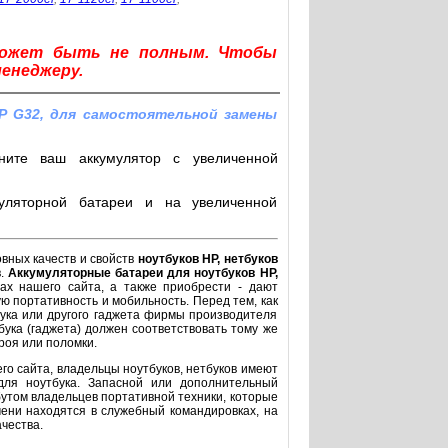
может быть не полным. Чтобы
менеджеру.
P G32, для самостоятельной замены
ните ваш аккумулятор с увеличенной
уляторной батареи и на увеличенной
овных качеств и свойств
ноутбуков HP, нетбуков
в.
Аккумуляторные батареи для ноутбуков HP,
ах нашего сайта, а также приобрести - дают
ю портативность и мобильность. Перед тем, как
бука или другого гаджета фирмы производителя
бука (гаджета) должен соответствовать тому же
троя или поломки.
го сайта, владельцы ноутбуков, нетбуков имеют
для ноутбука. Запасной или дополнительный
утом владельцев портативной техники, которые
ени находятся в служебный командировках, на
чества.