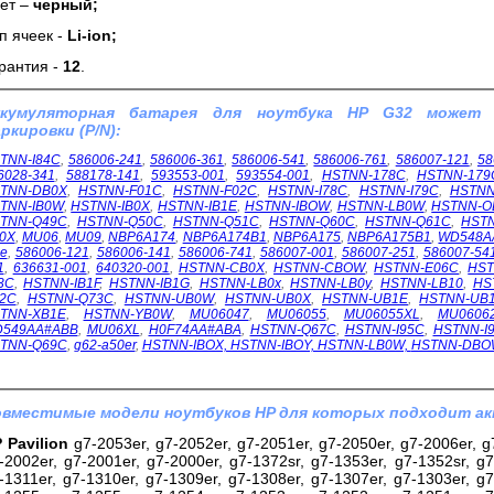
ет –
черный;
п ячеек -
Li-ion;
рантия -
12
.
ккумуляторная батарея для ноутбука HP G32 может
ркировки (P/N):
TNN-I84C
,
586006-241
,
586006-361
,
586006-541
,
586006-761
,
586007-121
,
58
6028-341
,
588178-141
,
593553-001
,
593554-001
,
HSTNN-178C
,
HSTNN-179
TNN-DB0X
,
HSTNN-F01C
,
HSTNN-F02C
,
HSTNN-I78C
,
HSTNN-I79C
,
HSTNN
TNN-IB0W
,
HSTNN-IB0X
,
HSTNN-IB1E
,
HSTNN-IBOW
,
HSTNN-LB0W
,
HSTNN-O
TNN-Q49C
,
HSTNN-Q50C
,
HSTNN-Q51C
,
HSTNN-Q60C
,
HSTNN-Q61C
,
HST
0X
,
MU06
,
MU09
,
NBP6A174
,
NBP6A174B1
,
NBP6A175
,
NBP6A175B1
,
WD548A
1e
,
586006-121
,
586006-141
,
586006-741
,
586007-001
,
586007-251
,
586007-54
1
,
636631-001
,
640320-001
,
HSTNN-CB0X
,
HSTNN-CBOW
,
HSTNN-E06C
,
HST
3C
,
HSTNN-IB1F
,
HSTNN-IB1G
,
HSTNN-LB0x
,
HSTNN-LB0y
,
HSTNN-LB10
,
HS
2C
,
HSTNN-Q73C
,
HSTNN-UB0W
,
HSTNN-UB0X
,
HSTNN-UB1E
,
HSTNN-UB
TNN-XB1E
,
HSTNN-YB0W
,
MU06047
,
MU06055
,
MU06055XL
,
MU0606
549AA#ABB
,
MU06XL
,
H0F74AA#ABA
,
HSTNN-Q67C
,
HSTNN-I95C
,
HSTNN-I
TNN-Q69C
,
g62-a50er
,
HSTNN-IBOX, HSTNN-IBOY, HSTNN-LB0W,
HSTNN-DBO
вместимые модели ноутбуков HP для которых подходит ак
 Pavilion
g7-2053er, g7-2052er, g7-2051er, g7-2050er, g7-2006er, g7
-2002er, g7-2001er, g7-2000er, g7-1372sr, g7-1353er, g7-1352sr, g7
-1311er, g7-1310er, g7-1309er, g7-1308er, g7-1307er, g7-1303er, g7