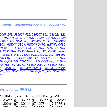
 иметь альтернативные варианты
6007-141
,
586007-421
,
586007-851
,
586028-321
,
C
,
HSTNN-181C
,
HSTNN-CB0W
,
HSTNN-DB0W
,
-I81C
,
HSTNN-I83C
,
586006-321
,
HSTNN-IB0N
,
B0X
,
HSTNN-OB0Y
,
HSTNN-Q47C
,
HSTNN-Q48C
,
NN-Q62C
,
HSTNN-Q63C
,
HSTNN-Q64C
,
HSTNN-
A
,
WD549AA
,
WD548AA#ABB
,
593555-001
,
hstnn-
1
,
588178-541
,
593550-001
,
593561-001
,
593562-
NN-E07C
,
HSTNN-E08C
,
HSTNN-E09C
,
HSTNN-
TNN-Q48
,
HSTNN-Q66C
,
HSTNN-Q68C
,
HSTNN-
1G
,
HSTNN-XB0W
,
HSTNN-XB0X
,
HSTNN-XB0Y
,
2
,
MU09XL
,
WD548AA#AC3
,
WD549AA#ABA
,
94C
,
HSTNN-Q74C
,
HSTNN-Q71C
,
HSTNN-Q70C
,
W
кумулятор HP G32:
-2004sr, g7-2004er, g7-2003sr, g7-2003er,
-1352er, g7-1351er, g7-1350er, g7-1326sr,
-1302er, g7-1301er, g7-1275sr, g7-1275er,