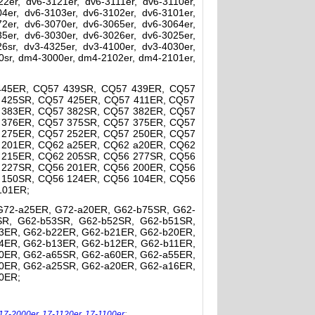
2er, dv6-3121er, dv6-3111er, dv6-3110er,
4er, dv6-3103er, dv6-3102er, dv6-3101er,
2er, dv6-3070er, dv6-3065er, dv6-3064er,
5er, dv6-3030er, dv6-3026er, dv6-3025er,
6sr, dv3-4325er, dv3-4100er, dv3-4030er,
0sr, dm4-3000er, dm4-2102er, dm4-2101er,
445ER, CQ57 439SR, CQ57 439ER, CQ57
 425SR, CQ57 425ER, CQ57 411ER, CQ57
 383ER, CQ57 382SR, CQ57 382ER, CQ57
 376ER, CQ57 375SR, CQ57 375ER, CQ57
 275ER, CQ57 252ER, CQ57 250ER, CQ57
 201ER, CQ62 a25ER, CQ62 a20ER, CQ62
 215ER, CQ62 205SR, CQ56 277SR, CQ56
 227SR, CQ56 201ER, CQ56 200ER, CQ56
 150SR, CQ56 124ER, CQ56 104ER, CQ56
101ER;
G72-a25ER, G72-a20ER, G62-b75SR, G62-
SR, G62-b53SR, G62-b52SR, G62-b51SR,
3ER, G62-b22ER, G62-b21ER, G62-b20ER,
4ER, G62-b13ER, G62-b12ER, G62-b11ER,
0ER, G62-a65SR, G62-a60ER, G62-a55ER,
0ER, G62-a25SR, G62-a20ER, G62-a16ER,
0ER;
17-2000er
,
17-1120er
,
17-1100er
;