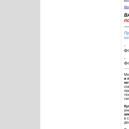
No
В
п
Пр
ис
- 
фо
- 
фо
Мо
и 
не
со
пр
те
ти
Ку
ун
ак
в 
де