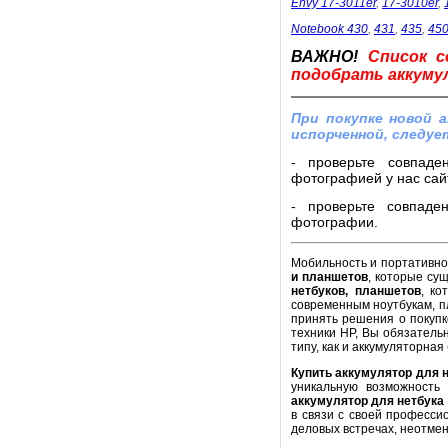
Envy 17-3011er
,
17-3010er
,
Notebook 430
,
431
,
435
,
45
ВАЖНО!
Список с
подобрать аккумул
При покупке новой 
испорченной, следуе
- проверьте совпаде
фотографией у нас сайт
- проверьте совпаде
фотографии.
Мобильность и портативнос
и планшетов
, которые су
нетбуков, планшетов
, ко
современным ноутбукам, п
принять решения о покупк
техники HP, Вы обязатель
типу, как и аккумуляторная
Купить аккумулятор для 
уникальную возможность
аккумулятор для нетбука
в связи с своей професси
деловых встречах, неотме