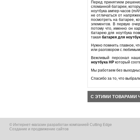
Перед принятием решени
сломанной батареи, котору
ноутбука ампер-часов (mA
не отличаться от напряже
посмотреть на батарее, к
элементов. В первую оч
потому что, именно он ха
батарею для ноутбука пов
такая
батарея для ноутбу
Нужно помнить главное, ч
или разговором с любимым
Вежливый персонал наше
ноутбука
HP
который соот
Мы работаем без выходных
Спасибо за то, что выбрал
С ЭТИМИ ТОВАРАМИ 
© Интернет-магазин разработан компанией Cutting Edge
Создание и продвижение сайтов