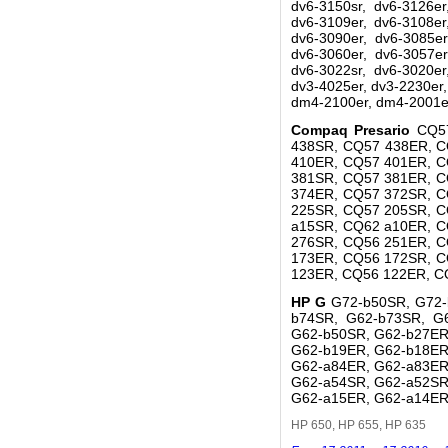
dv6-3150sr, dv6-3126er
dv6-3109er, dv6-3108er
dv6-3090er, dv6-3085er
dv6-3060er, dv6-3057er
dv6-3022sr, dv6-3020er
dv3-4025er, dv3-2230er
dm4-2100er, dm4-2001er
Compaq Presario
CQ5
438SR, CQ57 438ER, C
410ER, CQ57 401ER, C
381SR, CQ57 381ER, C
374ER, CQ57 372SR, C
225SR, CQ57 205SR, C
a15SR, CQ62 a10ER, C
276SR, CQ56 251ER, C
173ER, CQ56 172SR, C
123ER, CQ56 122ER, C
HP G
G72-b50SR, G72-
b74SR, G62-b73SR, G
G62-b50SR, G62-b27ER
G62-b19ER, G62-b18ER
G62-a84ER, G62-a83ER
G62-a54SR, G62-a52SR
G62-a15ER, G62-a14ER
HP 650, HP 655, HP 635