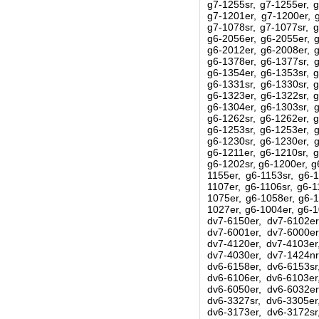
g7-1255sr, g7-1255er, g
g7-1201er, g7-1200er, g
g7-1078sr, g7-1077sr, g
g6-2056er, g6-2055er, g
g6-2012er, g6-2008er, g
g6-1378er, g6-1377sr, g
g6-1354er, g6-1353sr, g
g6-1331sr, g6-1330sr, g
g6-1323er, g6-1322sr, g
g6-1304er, g6-1303sr, g
g6-1262sr, g6-1262er, g
g6-1253sr, g6-1253er, g
g6-1230sr, g6-1230er, g
g6-1211er, g6-1210sr, g
g6-1202sr, g6-1200er, g
1155er, g6-1153sr, g6-1
1107er, g6-1106sr, g6-1
1075er, g6-1058er, g6-1
1027er, g6-1004er, g6-1
dv7-6150er, dv7-6102er
dv7-6001er, dv7-6000er
dv7-4120er, dv7-4103er
dv7-4030er, dv7-1424nr
dv6-6158er, dv6-6153sr
dv6-6106er, dv6-6103er
dv6-6050er, dv6-6032er
dv6-3327sr, dv6-3305er
dv6-3173er, dv6-3172sr