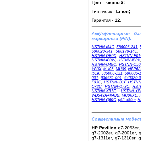
Цвет –
черный;
Тип ячеек -
Li-ion;
Гарантия -
12
.
Аккумуляторная б
маркировки (P/N):
HSTNN-I84C
,
586006-241
,
586028-341
,
588178-141
,
HSTNN-DB0X
,
HSTNN-F01
HSTNN-IB0W
,
HSTNN-IB0X
HSTNN-Q49C
,
HSTNN-Q5
YB0X
,
MU06
,
MU09
,
NBP6A
lb1e
,
586006-121
,
586006-
001
,
636631-001
,
640320-
F03C
,
HSTNN-IB1F
,
HSTNN
Q72C
,
HSTNN-Q73C
,
HST
HSTNN-XB1E
,
HSTNN-YB
WD549AA#ABB
,
MU06XL
,
HSTNN-Q69C
,
g62-a50er
,
H
Совместимые модели
HP Pavilion
g7-2053er, 
g7-2002er, g7-2001er, g
g7-1311er, g7-1310er, g