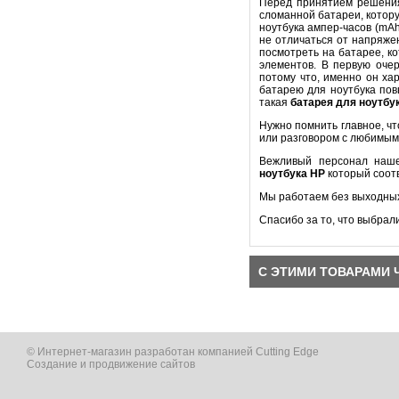
Перед принятием решени
сломанной батареи, котору
ноутбука ампер-часов (mA
не отличаться от напряже
посмотреть на батарее, к
элементов. В первую оч
потому что, именно он ха
батарею для ноутбука пов
такая
батарея для ноутбу
Нужно помнить главное, ч
или разговором с любимым
Вежливый персонал наше
ноутбука
HP
который соот
Мы работаем без выходных
Спасибо за то, что выбрал
С ЭТИМИ ТОВАРАМИ 
© Интернет-магазин разработан компанией Cutting Edge
Создание и продвижение сайтов