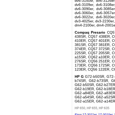
dv6-3150sr, dv6-3126er
dv6-3109er, dv6-3108er
dv6-3090er, dv6-3085er
dv6-3060er, dv6-3057er
dv6-3022sr, dv6-3020er
dv3-4025er, dv3-2230er
dm4-2100er, dm4-2001er
Compaq Presario
CQ5
438SR, CQ57 438ER, C
410ER, CQ57 401ER, C
381SR, CQ57 381ER, C
374ER, CQ57 372SR, C
225SR, CQ57 205SR, C
a15SR, CQ62 a10ER, C
276SR, CQ56 251ER, C
173ER, CQ56 172SR, C
123ER, CQ56 122ER, C
HP G
G72-b50SR, G72-
b74SR, G62-b73SR, G
G62-b50SR, G62-b27ER
G62-b19ER, G62-b18ER
G62-a84ER, G62-a83ER
G62-a54SR, G62-a52SR
G62-a15ER, G62-a14ER
HP 650, HP 655, HP 635
Envy 17-3011er
,
17-3010er
,