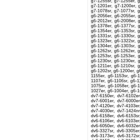
g7-1255sr, g7-1255er, g
g7-1201er, g7-1200er, g
g7-1078sr, g7-1077sr, g
g6-2056er, g6-2055er, g
g6-2012er, g6-2008er, g
g6-1378er, g6-1377sr, g
g6-1354er, g6-1353sr, g
g6-1331sr, g6-1330sr, g
g6-1323er, g6-1322sr, g
g6-1304er, g6-1303sr, g
g6-1262sr, g6-1262er, g
g6-1253sr, g6-1253er, g
g6-1230sr, g6-1230er, g
g6-1211er, g6-1210sr, g
g6-1202sr, g6-1200er, g
1155er, g6-1153sr, g6-1
1107er, g6-1106sr, g6-1
1075er, g6-1058er, g6-1
1027er, g6-1004er, g6-1
dv7-6150er, dv7-6102er
dv7-6001er, dv7-6000er
dv7-4120er, dv7-4103er
dv7-4030er, dv7-1424nr
dv6-6158er, dv6-6153sr
dv6-6106er, dv6-6103er
dv6-6050er, dv6-6032er
dv6-3327sr, dv6-3305er
dv6-3173er, dv6-3172sr