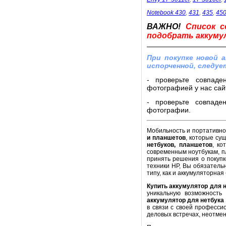
Notebook 430
,
431
,
435
,
45
ВАЖНО!
Список с
подобрать аккумул
При покупке новой 
испорченной, следуе
- проверьте совпаде
фотографией у нас сайт
- проверьте совпаде
фотографии.
Мобильность и портативнос
и планшетов
, которые су
нетбуков, планшетов
, ко
современным ноутбукам, п
принять решения о покупк
техники HP, Вы обязатель
типу, как и аккумуляторная
Купить аккумулятор для 
уникальную возможность
аккумулятор для нетбука
в связи с своей професси
деловых встречах, неотме