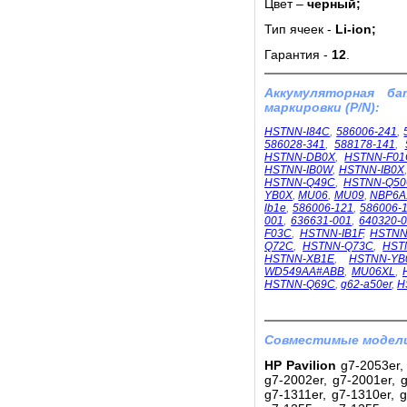
Цвет –
черный;
Тип ячеек -
Li-ion;
Гарантия -
12
.
Аккумуляторная б
маркировки (P/N):
HSTNN-I84C
,
586006-241
,
586028-341
,
588178-141
,
HSTNN-DB0X
,
HSTNN-F01
HSTNN-IB0W
,
HSTNN-IB0X
HSTNN-Q49C
,
HSTNN-Q5
YB0X
,
MU06
,
MU09
,
NBP6A
lb1e
,
586006-121
,
586006-
001
,
636631-001
,
640320-
F03C
,
HSTNN-IB1F
,
HSTNN
Q72C
,
HSTNN-Q73C
,
HST
HSTNN-XB1E
,
HSTNN-YB
WD549AA#ABB
,
MU06XL
,
HSTNN-Q69C
,
g62-a50er
,
H
Совместимые модели
HP Pavilion
g7-2053er, 
g7-2002er, g7-2001er, g
g7-1311er, g7-1310er, g