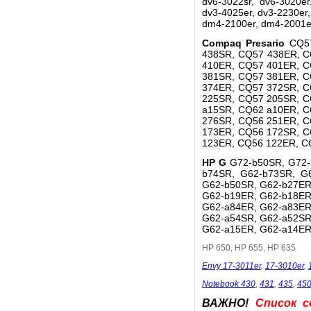
dv6-3022sr, dv6-3020er
dv3-4025er, dv3-2230er
dm4-2100er, dm4-2001er
Compaq Presario
CQ5
438SR, CQ57 438ER, C
410ER, CQ57 401ER, C
381SR, CQ57 381ER, C
374ER, CQ57 372SR, C
225SR, CQ57 205SR, C
a15SR, CQ62 a10ER, C
276SR, CQ56 251ER, C
173ER, CQ56 172SR, C
123ER, CQ56 122ER, C
HP G
G72-b50SR, G72-
b74SR, G62-b73SR, G
G62-b50SR, G62-b27ER
G62-b19ER, G62-b18ER
G62-a84ER, G62-a83ER
G62-a54SR, G62-a52SR
G62-a15ER, G62-a14ER
HP 650, HP 655, HP 635
Envy 17-3011er
,
17-3010er
,
Notebook 430
,
431
,
435
,
45
ВАЖНО!
Список с