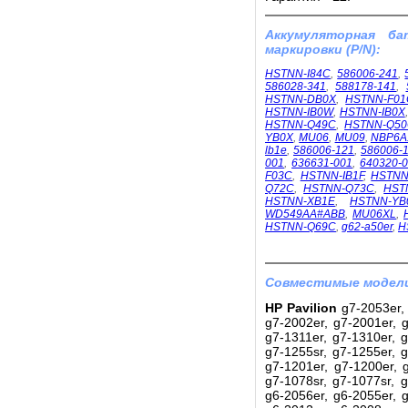
Аккумуляторная б
маркировки (P/N):
HSTNN-I84C
,
586006-241
,
586028-341
,
588178-141
,
HSTNN-DB0X
,
HSTNN-F01
HSTNN-IB0W
,
HSTNN-IB0X
HSTNN-Q49C
,
HSTNN-Q5
YB0X
,
MU06
,
MU09
,
NBP6A
lb1e
,
586006-121
,
586006-
001
,
636631-001
,
640320-
F03C
,
HSTNN-IB1F
,
HSTNN
Q72C
,
HSTNN-Q73C
,
HST
HSTNN-XB1E
,
HSTNN-YB
WD549AA#ABB
,
MU06XL
,
HSTNN-Q69C
,
g62-a50er
,
H
Совместимые модели
HP Pavilion
g7-2053er, 
g7-2002er, g7-2001er, g
g7-1311er, g7-1310er, g
g7-1255sr, g7-1255er, g
g7-1201er, g7-1200er, g
g7-1078sr, g7-1077sr, g
g6-2056er, g6-2055er, g