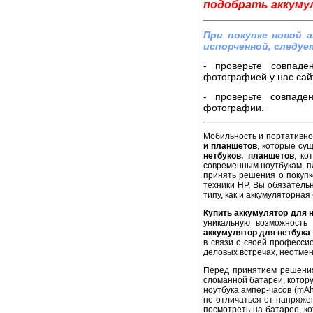
подобрать аккумул
При покупке новой 
испорченной, следуе
- проверьте совпаде
фотографией у нас сайт
- проверьте совпаде
фотографии.
Мобильность и портативнос
и планшетов
, которые су
нетбуков, планшетов
, ко
современным ноутбукам, п
принять решения о покупк
техники HP, Вы обязатель
типу, как и аккумуляторная
Купить аккумулятор для 
уникальную возможность
аккумулятор для нетбука
в связи с своей професси
деловых встречах, неотме
Перед принятием решени
сломанной батареи, котору
ноутбука ампер-часов (mA
не отличаться от напряже
посмотреть на батарее, к