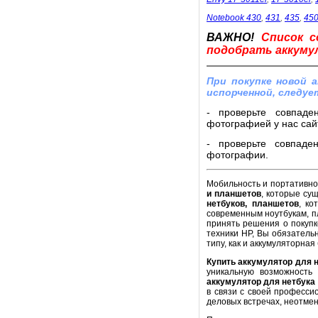
Notebook 430
,
431
,
435
,
45
ВАЖНО!
Список с
подобрать аккумул
При покупке новой 
испорченной, следуе
- проверьте совпаде
фотографией у нас сайт
- проверьте совпаде
фотографии.
Мобильность и портативнос
и планшетов
, которые су
нетбуков, планшетов
, ко
современным ноутбукам, п
принять решения о покупк
техники HP, Вы обязатель
типу, как и аккумуляторная
Купить аккумулятор для 
уникальную возможность
аккумулятор для нетбука
в связи с своей професси
деловых встречах, неотме