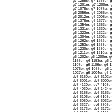
g7-1255sr, g7-1255er, g
g7-1201er, g7-1200er, g
g7-1078sr, g7-1077sr, g
g6-2056er, g6-2055er, g
g6-2012er, g6-2008er, g
g6-1378er, g6-1377sr, g
g6-1354er, g6-1353sr, g
g6-1331sr, g6-1330sr, g
g6-1323er, g6-1322sr, g
g6-1304er, g6-1303sr, g
g6-1262sr, g6-1262er, g
g6-1253sr, g6-1253er, g
g6-1230sr, g6-1230er, g
g6-1211er, g6-1210sr, g
g6-1202sr, g6-1200er, g
1155er, g6-1153sr, g6-1
1107er, g6-1106sr, g6-1
1075er, g6-1058er, g6-1
1027er, g6-1004er, g6-1
dv7-6150er, dv7-6102er
dv7-6001er, dv7-6000er
dv7-4120er, dv7-4103er
dv7-4030er, dv7-1424nr
dv6-6158er, dv6-6153sr
dv6-6106er, dv6-6103er
dv6-6050er, dv6-6032er
dv6-3327sr, dv6-3305er
dv6-3173er, dv6-3172sr