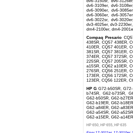
dv6-3150sr, dv6-3126er
dv6-3109er, dv6-3108er
dv6-3090er, dv6-3085er
dv6-3060er, dv6-3057er
dv6-3022sr, dv6-3020er
dv3-4025er, dv3-2230er
dm4-2100er, dm4-2001er
Compaq Presario
CQ5
438SR, CQ57 438ER, C
410ER, CQ57 401ER, C
381SR, CQ57 381ER, C
374ER, CQ57 372SR, C
225SR, CQ57 205SR, C
a15SR, CQ62 a10ER, C
276SR, CQ56 251ER, C
173ER, CQ56 172SR, C
123ER, CQ56 122ER, C
HP G
G72-b50SR, G72-
b74SR, G62-b73SR, G
G62-b50SR, G62-b27ER
G62-b19ER, G62-b18ER
G62-a84ER, G62-a83ER
G62-a54SR, G62-a52SR
G62-a15ER, G62-a14ER
HP 650, HP 655, HP 635
Envy 17-3011er
,
17-3010er
,