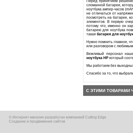
Перед принятием решени
сломанной батареи, котору
ноутбука ампер-часов (mA
не отличаться от напряже
посмотреть на батарее, к
элементов. В первую оч
потому что, именно он ха
батарею для ноутбука пов
такая
батарея для ноутбу
Нужно помнить главное, ч
или разговором с любимым
Вежливый персонал наше
ноутбука
HP
который соот
Мы работаем без выходных
Спасибо за то, что выбрал
С ЭТИМИ ТОВАРАМИ 
© Интернет-магазин разработан компанией Cutting Edge
Создание и продвижение сайтов