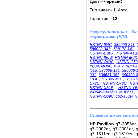
Цвет –
черный;
Тип ячеек -
Li-ion;
Гарантия -
12
.
Аккумуляторная б
маркировки (P/N):
HSTNN-I84C
,
586006-241
,
586028-341
,
588178-141
,
HSTNN-DB0X
,
HSTNN-F01
HSTNN-IB0W
,
HSTNN-IB0X
HSTNN-Q49C
,
HSTNN-Q5
YB0X
,
MU06
,
MU09
,
NBP6A
lb1e
,
586006-121
,
586006-
001
,
636631-001
,
640320-
F03C
,
HSTNN-IB1F
,
HSTNN
Q72C
,
HSTNN-Q73C
,
HST
HSTNN-XB1E
,
HSTNN-YB
WD549AA#ABB
,
MU06XL
,
HSTNN-Q69C
,
g62-a50er
,
H
Совместимые модели
HP Pavilion
g7-2053er, 
g7-2002er, g7-2001er, g
g7-1311er, g7-1310er, g