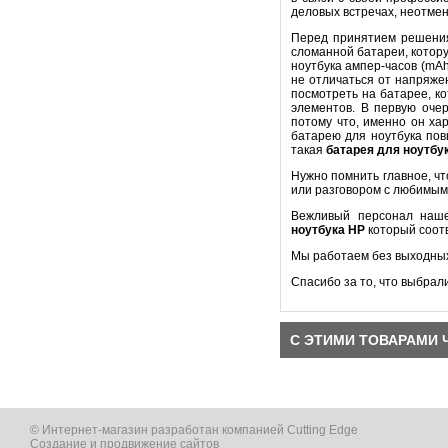
деловых встречах, неотме
Перед принятием решени
сломанной батареи, котору
ноутбука ампер-часов (mA
не отличаться от напряже
посмотреть на батарее, к
элементов. В первую оч
потому что, именно он ха
батарею для ноутбука пов
такая
батарея для ноутбу
Нужно помнить главное, ч
или разговором с любимым
Вежливый персонал наше
ноутбука
HP
который соот
Мы работаем без выходных
Спасибо за то, что выбрал
С ЭТИМИ ТОВАРАМИ 
© Интернет-магазин разработан компанией Cutting Edge
Создание и продвижение сайтов