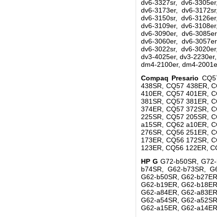
dv6-3327sr, dv6-3305er
dv6-3173er, dv6-3172sr
dv6-3150sr, dv6-3126er
dv6-3109er, dv6-3108er
dv6-3090er, dv6-3085er
dv6-3060er, dv6-3057er
dv6-3022sr, dv6-3020er
dv3-4025er, dv3-2230er
dm4-2100er, dm4-2001er
Compaq Presario
CQ5
438SR, CQ57 438ER, C
410ER, CQ57 401ER, C
381SR, CQ57 381ER, C
374ER, CQ57 372SR, C
225SR, CQ57 205SR, C
a15SR, CQ62 a10ER, C
276SR, CQ56 251ER, C
173ER, CQ56 172SR, C
123ER, CQ56 122ER, C
HP G
G72-b50SR, G72-
b74SR, G62-b73SR, G
G62-b50SR, G62-b27ER
G62-b19ER, G62-b18ER
G62-a84ER, G62-a83ER
G62-a54SR, G62-a52SR
G62-a15ER, G62-a14ER