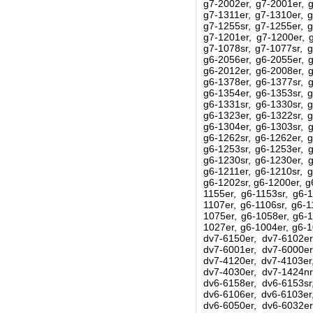
g7-2002er, g7-2001er, g
g7-1311er, g7-1310er, g
g7-1255sr, g7-1255er, g
g7-1201er, g7-1200er, g
g7-1078sr, g7-1077sr, g
g6-2056er, g6-2055er, g
g6-2012er, g6-2008er, g
g6-1378er, g6-1377sr, g
g6-1354er, g6-1353sr, g
g6-1331sr, g6-1330sr, g
g6-1323er, g6-1322sr, g
g6-1304er, g6-1303sr, g
g6-1262sr, g6-1262er, g
g6-1253sr, g6-1253er, g
g6-1230sr, g6-1230er, g
g6-1211er, g6-1210sr, g
g6-1202sr, g6-1200er, g
1155er, g6-1153sr, g6-1
1107er, g6-1106sr, g6-1
1075er, g6-1058er, g6-1
1027er, g6-1004er, g6-1
dv7-6150er, dv7-6102er
dv7-6001er, dv7-6000er
dv7-4120er, dv7-4103er
dv7-4030er, dv7-1424nr
dv6-6158er, dv6-6153sr
dv6-6106er, dv6-6103er
dv6-6050er, dv6-6032er