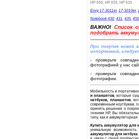
HP 650, HP 655, HP 635
Envy 17-3011er
,
17-3010er
,
Notebook 430
,
431
,
435
,
45
ВАЖНО!
Список с
подобрать аккумул
При покупке новой 
испорченной, следуе
- проверьте совпаде
фотографией у нас сайт
- проверьте совпаде
фотографии.
Мобильность и портативнос
и планшетов
, которые су
нетбуков, планшетов
, ко
современным ноутбукам, п
принять решения о покупк
техники HP, Вы обязатель
типу, как и аккумуляторная
Купить аккумулятор для 
уникальную возможность
аккумулятор для нетбука
в связи с своей професси