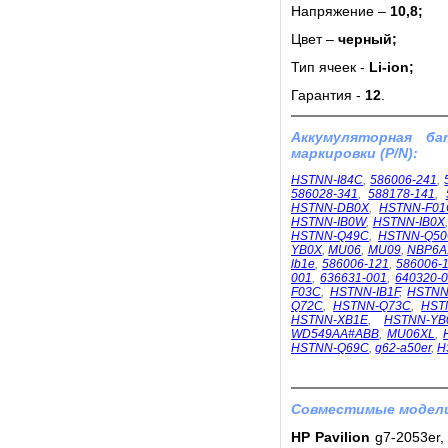
Напряжение –
10,8;
Цвет –
черный;
Тип ячеек -
Li-ion;
Гарантия -
12
.
Аккумуляторная б
маркировки (P/N):
HSTNN-I84C
,
586006-241
,
586028-341
,
588178-141
,
HSTNN-DB0X
,
HSTNN-F01
HSTNN-IB0W
,
HSTNN-IB0X
HSTNN-Q49C
,
HSTNN-Q5
YB0X
,
MU06
,
MU09
,
NBP6A
lb1e
,
586006-121
,
586006-
001
,
636631-001
,
640320-
F03C
,
HSTNN-IB1F
,
HSTNN
Q72C
,
HSTNN-Q73C
,
HST
HSTNN-XB1E
,
HSTNN-YB
WD549AA#ABB
,
MU06XL
,
HSTNN-Q69C
,
g62-a50er
,
H
Совместимые модели
HP Pavilion
g7-2053er, 