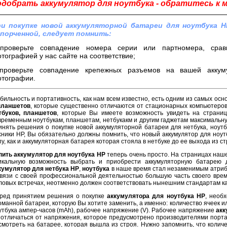
одобрать аккумулятор для ноутбука - обратитесь к 
и покупке новой аккумуляторной батареи для ноутбука H
порченной, следует помнить:
проверьте совпадение номера серии или партномера, срав
тографией у нас сайте на соответствие;
проверьте совпадение крепежных разъемов на вашей аккум
тографии.
бильность и портативность, как нам всем известно, есть одним из самых осн
планшетов
, которые существенно отличаются от стационарных компьютеро
тбуков, планшетов
, которые Вы имеете возможность увидеть на страниц
временным ноутбукам, планшетам, нетбукакм и другим гаджетам максимальну
инять решения о покупке новой аккумуляторной батареи для нетбука, ноут
хники HP, Вы обязательно должны помнить, что новый аккумулятор для ноут
пу, как и аккумуляторная батарея которая стояла в нетбуке до ее выхода из с
пить аккумулятор для ноутбука HP
теперь очень просто. На страницах наше
икальную возможность выбрать и приобрести аккумуляторную батарею 
кумулятор для нетбука HP
,
ноутбука
в наше время стал незаменимым атриб
связи с своей профессиональной деятельностью большую часть своего врем
ловых встречах, неотменно должен соответствовать нынешним стандартам ка
ред принятием решения о покупке
аккумулятора для ноутбука HP
, необ
оманной батареи, которую Вы хотите заменить, а именно: количество ячеек и
утбука ампер-часов (mAh), рабочее напряжение (V). Рабочее напряжение
акк
 отличаться от напряжения, которое предусмотрено производителями порта
смотреть на батарее, которая вышла из строя. Нужно запомнить, что колич