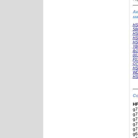
А
ма
HS
58
HS
HS
HS
YB
lb
00
F0
Q7
HS
WD
HS
Со
HP
g7
g7
g7
g7
g7
g6