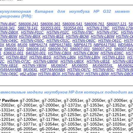
ккумуляторная батарея для ноутбука HP G32 может
ркировки (P/N):
TNN-I84C
,
586006-241
,
586006-361
,
586006-541
,
586006-761
,
586007-121
,
58
6028-341
,
588178-141
,
593553-001
,
593554-001
,
HSTNN-178C
,
HSTNN-179
TNN-DB0X
,
HSTNN-F01C
,
HSTNN-F02C
,
HSTNN-I78C
,
HSTNN-I79C
,
HSTNN
TNN-IB0W
,
HSTNN-IB0X
,
HSTNN-IB1E
,
HSTNN-IBOW
,
HSTNN-LB0W
,
HSTNN-O
TNN-Q49C
,
HSTNN-Q50C
,
HSTNN-Q51C
,
HSTNN-Q60C
,
HSTNN-Q61C
,
HST
0X
,
MU06
,
MU09
,
NBP6A174
,
NBP6A174B1
,
NBP6A175
,
NBP6A175B1
,
WD548A
1e
,
586006-121
,
586006-141
,
586006-741
,
586007-001
,
586007-251
,
586007-54
1
,
636631-001
,
640320-001
,
HSTNN-CB0X
,
HSTNN-CBOW
,
HSTNN-E06C
,
HST
3C
,
HSTNN-IB1F
,
HSTNN-IB1G
,
HSTNN-LB0x
,
HSTNN-LB0y
,
HSTNN-LB10
,
HS
2C
,
HSTNN-Q73C
,
HSTNN-UB0W
,
HSTNN-UB0X
,
HSTNN-UB1E
,
HSTNN-UB
TNN-XB1E
,
HSTNN-YB0W
,
MU06047
,
MU06055
,
MU06055XL
,
MU0606
549AA#ABB
,
MU06XL
,
H0F74AA#ABA
,
HSTNN-Q67C
,
HSTNN-I95C
,
HSTNN-I
TNN-Q69C
,
g62-a50er
,
HSTNN-IBOX, HSTNN-IBOY, HSTNN-LB0W,
HSTNN-DBO
вместимые модели ноутбуков HP для которых подходит ак
 Pavilion
g7-2053er, g7-2052er, g7-2051er, g7-2050er, g7-2006er, g7
-2002er, g7-2001er, g7-2000er, g7-1372sr, g7-1353er, g7-1352sr, g7
-1311er, g7-1310er, g7-1309er, g7-1308er, g7-1307er, g7-1303er, g7
-1255sr, g7-1255er, g7-1254sr, g7-1253er, g7-1252er, g7-1251er, g7
-1201er, g7-1200er, g7-1179er, g7-1153er, g7-1152er, g7-1151er, g7
-1078sr, g7-1077sr, g7-1054er, g7-1053er, g7-1052er, g7-1026sr, g7
-2056er, g6-2055er, g6-2054er, g6-2053er, g6-2052er, g6-2051sr, g6