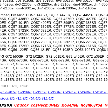
6-3022sr, dv6-3020er, dv6-3016er, dv6-3015sr, dv6-3010er, dv3-432
3-4025er, dv3-2230er, dv3-2220er, dv3-2210er, dm4-3001er, dm4-300
4-2100er, dm4-2001er, dm4-2000er, dm4-1300er, dm4-1100er;
mpaq Presario
CQ57 447SR, CQ57 447ER, CQ57 445SR, CQ57 
8SR, CQ57 438ER, CQ57 437SR, CQ57 427SR, CQ57 427ER, CQ57
0ER, CQ57 401ER, CQ57 400ER, CQ57 399ER, CQ57 383SR, CQ57
1SR, CQ57 381ER, CQ57 380ER, CQ57 377SR, CQ57 377ER, CQ57
4ER, CQ57 372SR, CQ57 372ER, CQ57 371SR, CQ57 371ER, CQ57
5SR, CQ57 205SR, CQ57 204ER, CQ57 203ER, CQ57 202ER, CQ57
5SR, CQ62 a10ER, CQ62 230ER, CQ62 225ER, CQ62 220ER, CQ62
6SR, CQ56 251ER, CQ56 250ER, CQ56 230SR, CQ56 228SR, CQ56
3ER, CQ56 172SR, CQ56 171SR, CQ56 170SR, CQ56 151SR, CQ56
3ER, CQ56 122ER, CQ56 121ER, CQ56 103ER, CQ56 102ER, CQ56 
P G
G72-b50SR, G72-b02ER, G72-b01ER, G72-a40ER, G72-a35ER, 
4SR, G62-b73SR, G62-b73ER, G62-b72SR, G62-b71SR, G62-b70
2-b50SR, G62-b27ER, G62-b26ER, G62-b25ER, G62-b24ER, G62-b2
2-b19ER, G62-b18ER, G62-b17ER, G62-b16ER, G62-b15ER, G62-b1
2-a84ER, G62-a83ER, G62-a82ER, G62-a80ER, G62-a75ER, G62-a7
2-a54SR, G62-a52SR, G62-a50ER, G62-a40ER, G62-a35ER, G62-a3
2-a15ER, G62-a14ER, G62-a10ER, G62-a05ER, G62-450ER, G62-12
 650, HP 655, HP 635
vy 17-3011er
,
17-3010er
,
17-3001er
,
17-3000er
,
17-2101er
,
17-2100er
,
17-2001er
,
tebook 430
,
431
,
435
,
450
,
630
,
631
,
635
.
АЖНО!
Список совместимых моделей ноутбуков 