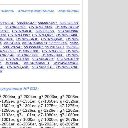
 иметь альтернативные варианты
6007-141
,
586007-421
,
586007-851
,
586028-321
,
C
,
HSTNN-181C
,
HSTNN-CB0W
,
HSTNN-DB0W
,
-I81C
,
HSTNN-I83C
,
586006-321
,
HSTNN-IB0N
,
B0X
,
HSTNN-OB0Y
,
HSTNN-Q47C
,
HSTNN-Q48C
,
NN-Q62C
,
HSTNN-Q63C
,
HSTNN-Q64C
,
HSTNN-
A
,
WD549AA
,
WD548AA#ABB
,
593555-001
,
hstnn-
1
,
588178-541
,
593550-001
,
593561-001
,
593562-
NN-E07C
,
HSTNN-E08C
,
HSTNN-E09C
,
HSTNN-
TNN-Q48
,
HSTNN-Q66C
,
HSTNN-Q68C
,
HSTNN-
1G
,
HSTNN-XB0W
,
HSTNN-XB0X
,
HSTNN-XB0Y
,
2
,
MU09XL
,
WD548AA#AC3
,
WD549AA#ABA
,
94C
,
HSTNN-Q74C
,
HSTNN-Q71C
,
HSTNN-Q70C
,
W
кумулятор HP G32:
-2004sr, g7-2004er, g7-2003sr, g7-2003er,
-1352er, g7-1351er, g7-1350er, g7-1326sr,
-1302er, g7-1301er, g7-1275sr, g7-1275er,
-1250er, g7-1226sr, g7-1226er, g7-1202er,
-1102er, g7-1101er, g7-1080sr, g7-1080er,
-1001er, g7-1000sr, g7-1000er, g6-2076sr,
-2051er, g6-2050er, g6-2026sr, g6-2025sr,