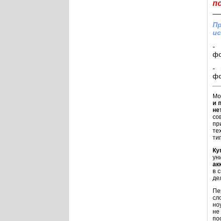
п
Пр
ис
- 
фо
- 
фо
Мо
и 
не
со
пр
те
ти
Ку
ун
ак
в 
де
Пе
сл
но
не
по