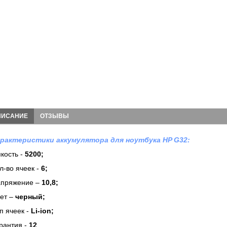
ПИСАНИЕ
ОТЗЫВЫ
рактеристики аккумулятора для ноутбука HP G32:
кость -
5200;
л-во ячеек -
6
;
пряжение –
10,8;
ет –
черный;
п ячеек -
Li-ion;
рантия -
12
.