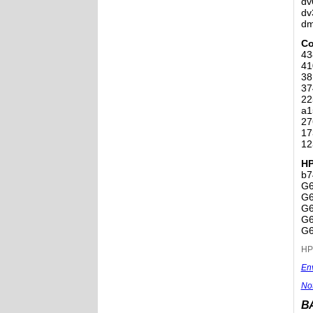
dv
dv
dm
Co
43
41
38
37
22
a1
27
17
12
H
b7
G6
G6
G6
G6
G6
HP
En
No
В