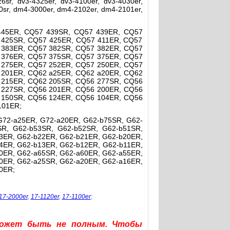
6sr, dv3-4325er, dv3-4100er, dv3-4030er,
0sr, dm4-3000er, dm4-2102er, dm4-2101er,
445ER, CQ57 439SR, CQ57 439ER, CQ57
 425SR, CQ57 425ER, CQ57 411ER, CQ57
 383ER, CQ57 382SR, CQ57 382ER, CQ57
 376ER, CQ57 375SR, CQ57 375ER, CQ57
 275ER, CQ57 252ER, CQ57 250ER, CQ57
 201ER, CQ62 a25ER, CQ62 a20ER, CQ62
 215ER, CQ62 205SR, CQ56 277SR, CQ56
 227SR, CQ56 201ER, CQ56 200ER, CQ56
 150SR, CQ56 124ER, CQ56 104ER, CQ56
101ER;
G72-a25ER, G72-a20ER, G62-b75SR, G62-
SR, G62-b53SR, G62-b52SR, G62-b51SR,
3ER, G62-b22ER, G62-b21ER, G62-b20ER,
4ER, G62-b13ER, G62-b12ER, G62-b11ER,
0ER, G62-a65SR, G62-a60ER, G62-a55ER,
0ER, G62-a25SR, G62-a20ER, G62-a16ER,
0ER;
17-2000er
,
17-1120er
,
17-1100er
;
может быть не полным. Чтобы