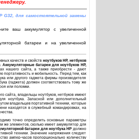
менеджеру.
P G32, для самостоятельной замены
ните ваш аккумулятор с увеличенной
уляторной батареи и на увеличенной
овных качеств и свойств
ноутбуков HP, нетбуков
в.
Аккумуляторные батареи для ноутбуков HP,
ах нашего сайта, а также приобрести - дают
ю портативность и мобильность. Перед тем, как
бука или другого гаджета фирмы производителя
бука (гаджета) должен соответствовать тому же
троя или поломки.
го сайта, владельцы ноутбуков, нетбуков имеют
для ноутбука. Запасной или дополнительный
утом владельцев портативной техники, которые
ени находятся в служебный командировках, на
чества.
ходимо точно определить основные параметры
ли же элементов, сколько имеет аккумулятор для
умуляторной батареи
для ноутбука HP
должно
тивной техники. Значение напряжения следует
ество ампер-часов пропорционально количеству