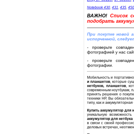
Notebook 430
,
431
,
435
,
45
ВАЖНО!
Список с
подобрать аккумул
При покупке новой 
испорченной, следуе
- проверьте совпаде
фотографией у нас сайт
- проверьте совпаде
фотографии.
Мобильность и портативнос
и планшетов
, которые су
нетбуков, планшетов
, ко
современным ноутбукам, п
принять решения о покупк
техники HP, Вы обязатель
типу, как и аккумуляторная
Купить аккумулятор для 
уникальную возможность
аккумулятор для нетбука
в связи с своей професси
деловых встречах, неотме