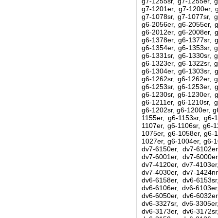
g7-1255sr, g7-1255er, g
g7-1201er, g7-1200er, g
g7-1078sr, g7-1077sr, g
g6-2056er, g6-2055er, g
g6-2012er, g6-2008er, g
g6-1378er, g6-1377sr, g
g6-1354er, g6-1353sr, g
g6-1331sr, g6-1330sr, g
g6-1323er, g6-1322sr, g
g6-1304er, g6-1303sr, g
g6-1262sr, g6-1262er, g
g6-1253sr, g6-1253er, g
g6-1230sr, g6-1230er, g
g6-1211er, g6-1210sr, g
g6-1202sr, g6-1200er, g
1155er, g6-1153sr, g6-1
1107er, g6-1106sr, g6-1
1075er, g6-1058er, g6-1
1027er, g6-1004er, g6-1
dv7-6150er, dv7-6102er
dv7-6001er, dv7-6000er
dv7-4120er, dv7-4103er
dv7-4030er, dv7-1424nr
dv6-6158er, dv6-6153sr
dv6-6106er, dv6-6103er
dv6-6050er, dv6-6032er
dv6-3327sr, dv6-3305er
dv6-3173er, dv6-3172sr