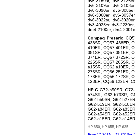
dv6-3150sr, dv6-3126er
dv6-3109er, dv6-3108er
dv6-3090er, dv6-3085er
dv6-3060er, dv6-3057er
dv6-3022sr, dv6-3020er
dv3-4025er, dv3-2230er
dm4-2100er, dm4-2001er
Compaq Presario
CQ5
438SR, CQ57 438ER, C
410ER, CQ57 401ER, C
381SR, CQ57 381ER, C
374ER, CQ57 372SR, C
225SR, CQ57 205SR, C
a15SR, CQ62 a10ER, C
276SR, CQ56 251ER, C
173ER, CQ56 172SR, C
123ER, CQ56 122ER, C
HP G
G72-b50SR, G72-
b74SR, G62-b73SR, G
G62-b50SR, G62-b27ER
G62-b19ER, G62-b18ER
G62-a84ER, G62-a83ER
G62-a54SR, G62-a52SR
G62-a15ER, G62-a14ER
HP 650, HP 655, HP 635
Envy 17-3011er
,
17-3010er
,