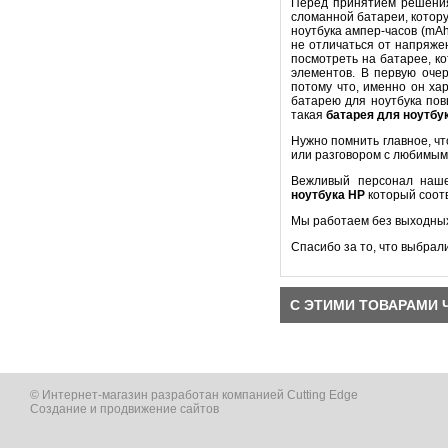
Перед принятием решени
сломанной батареи, котору
ноутбука ампер-часов (mA
не отличаться от напряже
посмотреть на батарее, к
элементов. В первую оч
потому что, именно он ха
батарею для ноутбука пов
такая
батарея для ноутбу
Нужно помнить главное, ч
или разговором с любимым
Вежливый персонал наше
ноутбука
HP
который соот
Мы работаем без выходных
Спасибо за то, что выбрал
С ЭТИМИ ТОВАРАМИ 
© Интернет-магазин разработан компанией Cutting Edge
Создание и продвижение сайтов