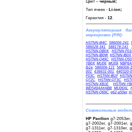
Цвет –
черный;
Тип ячеек -
Li-ion;
Гарантия -
12
.
Аккумуляторная б
маркировки (P/N):
HSTNN-I84C
,
586006-241
,
586028-341
,
588178-141
,
HSTNN-DB0X
,
HSTNN-F01
HSTNN-IB0W
,
HSTNN-IB0X
HSTNN-Q49C
,
HSTNN-Q5
YB0X
,
MU06
,
MU09
,
NBP6A
lb1e
,
586006-121
,
586006-
001
,
636631-001
,
640320-
F03C
,
HSTNN-IB1F
,
HSTNN
Q72C
,
HSTNN-Q73C
,
HST
HSTNN-XB1E
,
HSTNN-YB
WD549AA#ABB
,
MU06XL
,
HSTNN-Q69C
,
g62-a50er
,
H
Совместимые модели
HP Pavilion
g7-2053er, 
g7-2002er, g7-2001er, g
g7-1311er, g7-1310er, g