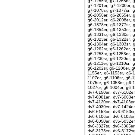
g7-1255sr, g7-1255er, g
g7-1201er, g7-1200er, g
g7-1078sr, g7-1077sr, g
g6-2056er, g6-2055er, g
g6-2012er, g6-2008er, g
g6-1378er, g6-1377sr, g
g6-1354er, g6-1353sr, g
g6-1331sr, g6-1330sr, g
g6-1323er, g6-1322sr, g
g6-1304er, g6-1303sr, g
g6-1262sr, g6-1262er, g
g6-1253sr, g6-1253er, g
g6-1230sr, g6-1230er, g
g6-1211er, g6-1210sr, g
g6-1202sr, g6-1200er, g
1155er, g6-1153sr, g6-1
1107er, g6-1106sr, g6-1
1075er, g6-1058er, g6-1
1027er, g6-1004er, g6-1
dv7-6150er, dv7-6102er
dv7-6001er, dv7-6000er
dv7-4120er, dv7-4103er
dv7-4030er, dv7-1424nr
dv6-6158er, dv6-6153sr
dv6-6106er, dv6-6103er
dv6-6050er, dv6-6032er
dv6-3327sr, dv6-3305er
dv6-3173er, dv6-3172sr