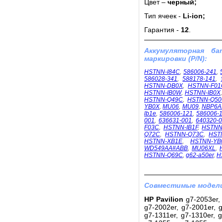
Цвет –
черный;
Тип ячеек -
Li-ion;
Гарантия -
12
.
Аккумуляторная б
маркировки (P/N):
HSTNN-I84C
,
586006-241
,
586028-341
,
588178-141
,
HSTNN-DB0X
,
HSTNN-F01
HSTNN-IB0W
,
HSTNN-IB0X
HSTNN-Q49C
,
HSTNN-Q5
YB0X
,
MU06
,
MU09
,
NBP6A
lb1e
,
586006-121
,
586006-
001
,
636631-001
,
640320-
F03C
,
HSTNN-IB1F
,
HSTNN
Q72C
,
HSTNN-Q73C
,
HST
HSTNN-XB1E
,
HSTNN-YB
WD549AA#ABB
,
MU06XL
,
HSTNN-Q69C
,
g62-a50er
,
H
Совместимые модели
HP Pavilion
g7-2053er, 
g7-2002er, g7-2001er, g
g7-1311er, g7-1310er, g