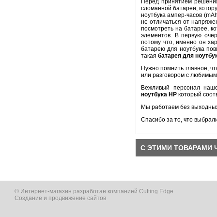
Перед принятием решени
сломанной батареи, котору
ноутбука ампер-часов (mA
не отличаться от напряже
посмотреть на батарее, к
элементов. В первую оч
потому что, именно он ха
батарею для ноутбука пов
такая
батарея для ноутбу
Нужно помнить главное, ч
или разговором с любимым
Вежливый персонал наше
ноутбука
HP
который соот
Мы работаем без выходных
Спасибо за то, что выбрал
С ЭТИМИ ТОВАРАМИ 
© Интернет-магазин разработан компанией Cutting Edge
Создание и продвижение сайтов