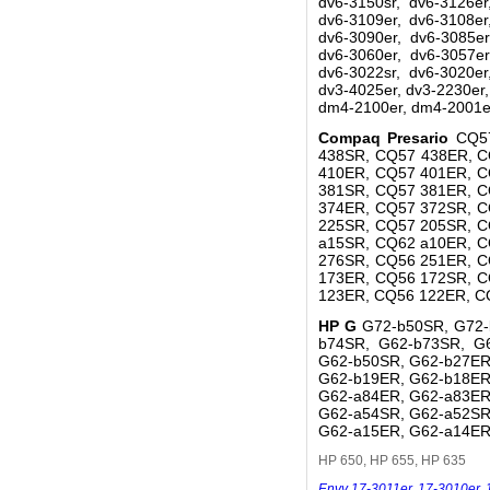
dv6-3150sr, dv6-3126er
dv6-3109er, dv6-3108er
dv6-3090er, dv6-3085er
dv6-3060er, dv6-3057er
dv6-3022sr, dv6-3020er
dv3-4025er, dv3-2230er
dm4-2100er, dm4-2001er
Compaq Presario
CQ5
438SR, CQ57 438ER, C
410ER, CQ57 401ER, C
381SR, CQ57 381ER, C
374ER, CQ57 372SR, C
225SR, CQ57 205SR, C
a15SR, CQ62 a10ER, C
276SR, CQ56 251ER, C
173ER, CQ56 172SR, C
123ER, CQ56 122ER, C
HP G
G72-b50SR, G72-
b74SR, G62-b73SR, G
G62-b50SR, G62-b27ER
G62-b19ER, G62-b18ER
G62-a84ER, G62-a83ER
G62-a54SR, G62-a52SR
G62-a15ER, G62-a14ER
HP 650, HP 655, HP 635
Envy 17-3011er
,
17-3010er
,