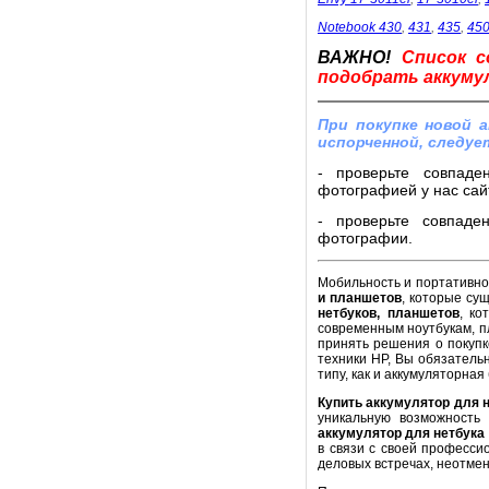
Notebook 430
,
431
,
435
,
45
ВАЖНО!
Список с
подобрать аккумул
При покупке новой 
испорченной, следуе
- проверьте совпаде
фотографией у нас сайт
- проверьте совпаде
фотографии.
Мобильность и портативнос
и планшетов
, которые су
нетбуков, планшетов
, ко
современным ноутбукам, п
принять решения о покупк
техники HP, Вы обязатель
типу, как и аккумуляторная
Купить аккумулятор для 
уникальную возможность
аккумулятор для нетбука
в связи с своей професси
деловых встречах, неотме