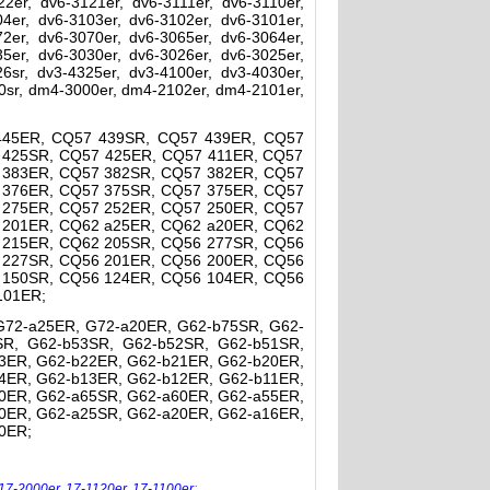
2er, dv6-3121er, dv6-3111er, dv6-3110er,
4er, dv6-3103er, dv6-3102er, dv6-3101er,
2er, dv6-3070er, dv6-3065er, dv6-3064er,
5er, dv6-3030er, dv6-3026er, dv6-3025er,
6sr, dv3-4325er, dv3-4100er, dv3-4030er,
0sr, dm4-3000er, dm4-2102er, dm4-2101er,
445ER, CQ57 439SR, CQ57 439ER, CQ57
 425SR, CQ57 425ER, CQ57 411ER, CQ57
 383ER, CQ57 382SR, CQ57 382ER, CQ57
 376ER, CQ57 375SR, CQ57 375ER, CQ57
 275ER, CQ57 252ER, CQ57 250ER, CQ57
 201ER, CQ62 a25ER, CQ62 a20ER, CQ62
 215ER, CQ62 205SR, CQ56 277SR, CQ56
 227SR, CQ56 201ER, CQ56 200ER, CQ56
 150SR, CQ56 124ER, CQ56 104ER, CQ56
101ER;
G72-a25ER, G72-a20ER, G62-b75SR, G62-
SR, G62-b53SR, G62-b52SR, G62-b51SR,
3ER, G62-b22ER, G62-b21ER, G62-b20ER,
4ER, G62-b13ER, G62-b12ER, G62-b11ER,
0ER, G62-a65SR, G62-a60ER, G62-a55ER,
0ER, G62-a25SR, G62-a20ER, G62-a16ER,
0ER;
17-2000er
,
17-1120er
,
17-1100er
;