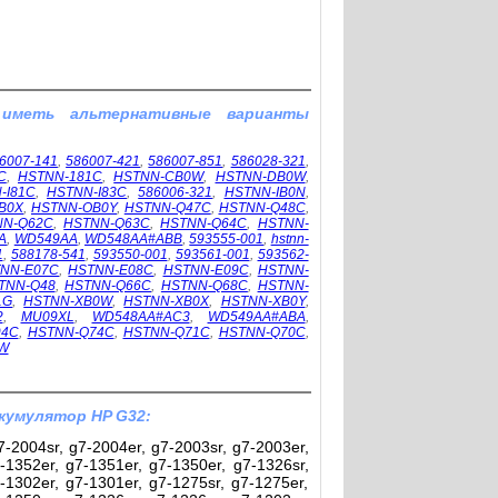
 иметь альтернативные варианты
6007-141
,
586007-421
,
586007-851
,
586028-321
,
C
,
HSTNN-181C
,
HSTNN-CB0W
,
HSTNN-DB0W
,
-I81C
,
HSTNN-I83C
,
586006-321
,
HSTNN-IB0N
,
B0X
,
HSTNN-OB0Y
,
HSTNN-Q47C
,
HSTNN-Q48C
,
NN-Q62C
,
HSTNN-Q63C
,
HSTNN-Q64C
,
HSTNN-
A
,
WD549AA
,
WD548AA#ABB
,
593555-001
,
hstnn-
1
,
588178-541
,
593550-001
,
593561-001
,
593562-
NN-E07C
,
HSTNN-E08C
,
HSTNN-E09C
,
HSTNN-
TNN-Q48
,
HSTNN-Q66C
,
HSTNN-Q68C
,
HSTNN-
1G
,
HSTNN-XB0W
,
HSTNN-XB0X
,
HSTNN-XB0Y
,
2
,
MU09XL
,
WD548AA#AC3
,
WD549AA#ABA
,
94C
,
HSTNN-Q74C
,
HSTNN-Q71C
,
HSTNN-Q70C
,
W
кумулятор HP G32:
-2004sr, g7-2004er, g7-2003sr, g7-2003er,
-1352er, g7-1351er, g7-1350er, g7-1326sr,
-1302er, g7-1301er, g7-1275sr, g7-1275er,