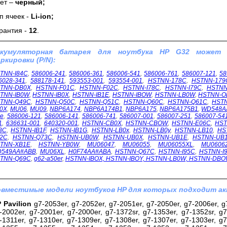
ет –
черный;
п ячеек -
Li-ion;
рантия -
12
.
ккумуляторная батарея для ноутбука HP G32 может
ркировки (P/N):
TNN-I84C
,
586006-241
,
586006-361
,
586006-541
,
586006-761
,
586007-121
,
58
6028-341
,
588178-141
,
593553-001
,
593554-001
,
HSTNN-178C
,
HSTNN-179
TNN-DB0X
,
HSTNN-F01C
,
HSTNN-F02C
,
HSTNN-I78C
,
HSTNN-I79C
,
HSTNN
TNN-IB0W
,
HSTNN-IB0X
,
HSTNN-IB1E
,
HSTNN-IBOW
,
HSTNN-LB0W
,
HSTNN-O
TNN-Q49C
,
HSTNN-Q50C
,
HSTNN-Q51C
,
HSTNN-Q60C
,
HSTNN-Q61C
,
HST
0X
,
MU06
,
MU09
,
NBP6A174
,
NBP6A174B1
,
NBP6A175
,
NBP6A175B1
,
WD548A
1e
,
586006-121
,
586006-141
,
586006-741
,
586007-001
,
586007-251
,
586007-54
1
,
636631-001
,
640320-001
,
HSTNN-CB0X
,
HSTNN-CBOW
,
HSTNN-E06C
,
HST
3C
,
HSTNN-IB1F
,
HSTNN-IB1G
,
HSTNN-LB0x
,
HSTNN-LB0y
,
HSTNN-LB10
,
HS
2C
,
HSTNN-Q73C
,
HSTNN-UB0W
,
HSTNN-UB0X
,
HSTNN-UB1E
,
HSTNN-UB
TNN-XB1E
,
HSTNN-YB0W
,
MU06047
,
MU06055
,
MU06055XL
,
MU0606
549AA#ABB
,
MU06XL
,
H0F74AA#ABA
,
HSTNN-Q67C
,
HSTNN-I95C
,
HSTNN-I
TNN-Q69C
,
g62-a50er
,
HSTNN-IBOX, HSTNN-IBOY, HSTNN-LB0W,
HSTNN-DBO
вместимые модели ноутбуков HP для которых подходит ак
 Pavilion
g7-2053er, g7-2052er, g7-2051er, g7-2050er, g7-2006er, g7
-2002er, g7-2001er, g7-2000er, g7-1372sr, g7-1353er, g7-1352sr, g7
-1311er, g7-1310er, g7-1309er, g7-1308er, g7-1307er, g7-1303er, g7