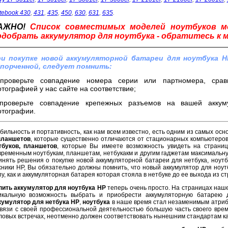
tebook 430
,
431
,
435
,
450
,
630
,
631
,
635
.
АЖНО!
Список совместимых моделей ноутбуков 
одобрать аккумулятор для ноутбука - обратитесь к 
и покупке новой аккумуляторной батареи для ноутбука H
порченной, следует помнить:
проверьте совпадение номера серии или партномера, срав
тографией у нас сайте на соответствие;
проверьте совпадение крепежных разъемов на вашей аккум
тографии.
бильность и портативность, как нам всем известно, есть одним из самых осн
планшетов
, которые существенно отличаются от стационарных компьютеро
тбуков, планшетов
, которые Вы имеете возможность увидеть на страниц
временным ноутбукам, планшетам, нетбукакм и другим гаджетам максимальну
инять решения о покупке новой аккумуляторной батареи для нетбука, ноут
хники HP, Вы обязательно должны помнить, что новый аккумулятор для ноут
пу, как и аккумуляторная батарея которая стояла в нетбуке до ее выхода из с
пить аккумулятор для ноутбука HP
теперь очень просто. На страницах наше
икальную возможность выбрать и приобрести аккумуляторную батарею 
кумулятор для нетбука HP
,
ноутбука
в наше время стал незаменимым атриб
связи с своей профессиональной деятельностью большую часть своего врем
ловых встречах, неотменно должен соответствовать нынешним стандартам ка