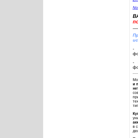
No
В
п
Пр
ис
- 
фо
- 
фо
Мо
и 
не
со
пр
те
ти
Ку
ун
ак
в 
де