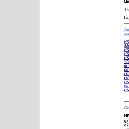
Цв
Ти
Га
А
ма
HS
58
HS
HS
HS
YB
lb
00
F0
Q7
HS
WD
HS
Со
HP
g7
g7