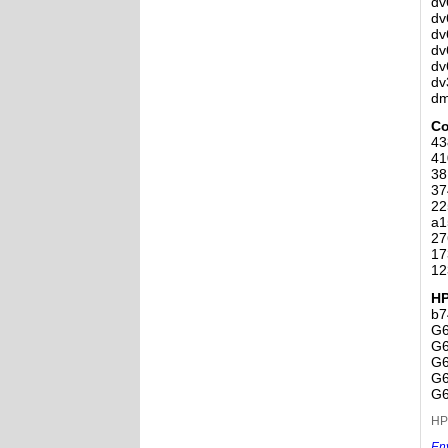
dv
dv
dv
dv
dv
dv
dm
Co
43
41
38
37
22
a1
27
17
12
H
b7
G6
G6
G6
G6
G6
HP
En