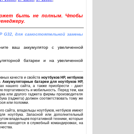
может быть не полным. Чтобы
менеджеру.
P G32, для самостоятельной замены
ните ваш аккумулятор с увеличенной
уляторной батареи и на увеличенной
овных качеств и свойств
ноутбуков HP, нетбуков
в.
Аккумуляторные батареи для ноутбуков HP,
ах нашего сайта, а также приобрести - дают
ю портативность и мобильность. Перед тем, как
бука или другого гаджета фирмы производителя
бука (гаджета) должен соответствовать тому же
троя или поломки.
го сайта, владельцы ноутбуков, нетбуков имеют
для ноутбука. Запасной или дополнительный
утом владельцев портативной техники, которые
ени находятся в служебный командировках, на
чества.