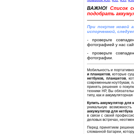
Notebook 430
,
431
,
435
,
45
ВАЖНО!
Список с
подобрать аккумул
При покупке новой 
испорченной, следуе
- проверьте совпаде
фотографией у нас сайт
- проверьте совпаде
фотографии.
Мобильность и портативнос
и планшетов
, которые су
нетбуков, планшетов
, ко
современным ноутбукам, п
принять решения о покупк
техники HP, Вы обязатель
типу, как и аккумуляторная
Купить аккумулятор для 
уникальную возможность
аккумулятор для нетбука
в связи с своей професси
деловых встречах, неотме
Перед принятием решени
сломанной батареи, котору