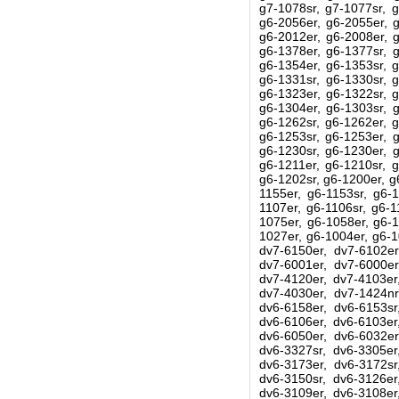
g7-1078sr, g7-1077sr, g
g6-2056er, g6-2055er, g
g6-2012er, g6-2008er, g
g6-1378er, g6-1377sr, g
g6-1354er, g6-1353sr, g
g6-1331sr, g6-1330sr, g
g6-1323er, g6-1322sr, g
g6-1304er, g6-1303sr, g
g6-1262sr, g6-1262er, g
g6-1253sr, g6-1253er, g
g6-1230sr, g6-1230er, g
g6-1211er, g6-1210sr, g
g6-1202sr, g6-1200er, g
1155er, g6-1153sr, g6-1
1107er, g6-1106sr, g6-1
1075er, g6-1058er, g6-1
1027er, g6-1004er, g6-1
dv7-6150er, dv7-6102er
dv7-6001er, dv7-6000er
dv7-4120er, dv7-4103er
dv7-4030er, dv7-1424nr
dv6-6158er, dv6-6153sr
dv6-6106er, dv6-6103er
dv6-6050er, dv6-6032er
dv6-3327sr, dv6-3305er
dv6-3173er, dv6-3172sr
dv6-3150sr, dv6-3126er
dv6-3109er, dv6-3108er