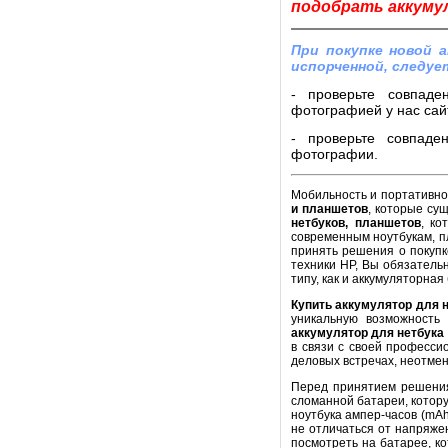
подобрать аккумул
При покупке новой 
испорченной, следуе
- проверьте совпаде
фотографией у нас сайт
- проверьте совпаде
фотографии.
Мобильность и портативнос
и планшетов
, которые су
нетбуков, планшетов
, ко
современным ноутбукам, п
принять решения о покупк
техники HP, Вы обязатель
типу, как и аккумуляторная
Купить аккумулятор для 
уникальную возможность
аккумулятор для нетбука
в связи с своей професси
деловых встречах, неотме
Перед принятием решени
сломанной батареи, котору
ноутбука ампер-часов (mA
не отличаться от напряже
посмотреть на батарее, к