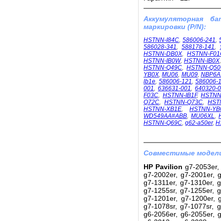
Аккумуляторная б
маркировки (P/N):
HSTNN-I84C
,
586006-241
,
586028-341
,
588178-141
,
HSTNN-DB0X
,
HSTNN-F01
HSTNN-IB0W
,
HSTNN-IB0X
HSTNN-Q49C
,
HSTNN-Q5
YB0X
,
MU06
,
MU09
,
NBP6A
lb1e
,
586006-121
,
586006-
001
,
636631-001
,
640320-
F03C
,
HSTNN-IB1F
,
HSTNN
Q72C
,
HSTNN-Q73C
,
HST
HSTNN-XB1E
,
HSTNN-YB
WD549AA#ABB
,
MU06XL
,
HSTNN-Q69C
,
g62-a50er
,
H
Совместимые модели
HP Pavilion
g7-2053er, 
g7-2002er, g7-2001er, g
g7-1311er, g7-1310er, g
g7-1255sr, g7-1255er, g
g7-1201er, g7-1200er, g
g7-1078sr, g7-1077sr, g
g6-2056er, g6-2055er, g