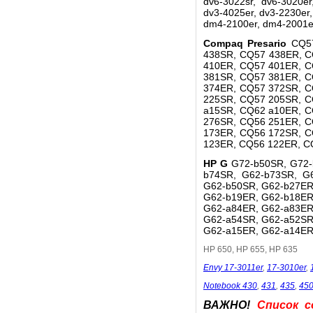
dv6-3022sr, dv6-3020er
dv3-4025er, dv3-2230er
dm4-2100er, dm4-2001er
Compaq Presario
CQ5
438SR, CQ57 438ER, C
410ER, CQ57 401ER, C
381SR, CQ57 381ER, C
374ER, CQ57 372SR, C
225SR, CQ57 205SR, C
a15SR, CQ62 a10ER, C
276SR, CQ56 251ER, C
173ER, CQ56 172SR, C
123ER, CQ56 122ER, C
HP G
G72-b50SR, G72-
b74SR, G62-b73SR, G
G62-b50SR, G62-b27ER
G62-b19ER, G62-b18ER
G62-a84ER, G62-a83ER
G62-a54SR, G62-a52SR
G62-a15ER, G62-a14ER
HP 650, HP 655, HP 635
Envy 17-3011er
,
17-3010er
,
Notebook 430
,
431
,
435
,
45
ВАЖНО!
Список с