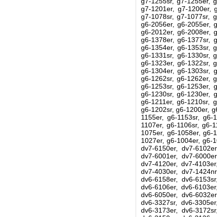
g7-1255sr, g7-1255er, g
g7-1201er, g7-1200er, g
g7-1078sr, g7-1077sr, g
g6-2056er, g6-2055er, g
g6-2012er, g6-2008er, g
g6-1378er, g6-1377sr, g
g6-1354er, g6-1353sr, g
g6-1331sr, g6-1330sr, g
g6-1323er, g6-1322sr, g
g6-1304er, g6-1303sr, g
g6-1262sr, g6-1262er, g
g6-1253sr, g6-1253er, g
g6-1230sr, g6-1230er, g
g6-1211er, g6-1210sr, g
g6-1202sr, g6-1200er, g
1155er, g6-1153sr, g6-1
1107er, g6-1106sr, g6-1
1075er, g6-1058er, g6-1
1027er, g6-1004er, g6-1
dv7-6150er, dv7-6102er
dv7-6001er, dv7-6000er
dv7-4120er, dv7-4103er
dv7-4030er, dv7-1424nr
dv6-6158er, dv6-6153sr
dv6-6106er, dv6-6103er
dv6-6050er, dv6-6032er
dv6-3327sr, dv6-3305er
dv6-3173er, dv6-3172sr