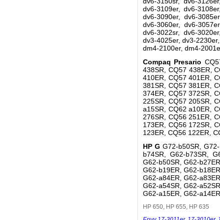
dv6-3150sr, dv6-3126er
dv6-3109er, dv6-3108er
dv6-3090er, dv6-3085er
dv6-3060er, dv6-3057er
dv6-3022sr, dv6-3020er
dv3-4025er, dv3-2230er
dm4-2100er, dm4-2001er
Compaq Presario
CQ5
438SR, CQ57 438ER, C
410ER, CQ57 401ER, C
381SR, CQ57 381ER, C
374ER, CQ57 372SR, C
225SR, CQ57 205SR, C
a15SR, CQ62 a10ER, C
276SR, CQ56 251ER, C
173ER, CQ56 172SR, C
123ER, CQ56 122ER, C
HP G
G72-b50SR, G72-
b74SR, G62-b73SR, G
G62-b50SR, G62-b27ER
G62-b19ER, G62-b18ER
G62-a84ER, G62-a83ER
G62-a54SR, G62-a52SR
G62-a15ER, G62-a14ER
HP 650, HP 655, HP 635
Envy 17-3011er
,
17-3010er
,