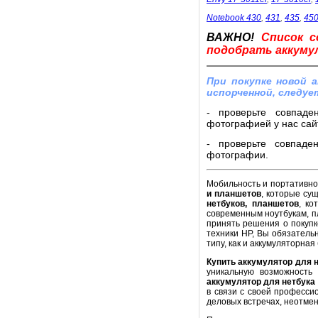
Notebook 430
,
431
,
435
,
45
ВАЖНО!
Список с
подобрать аккумул
При покупке новой 
испорченной, следуе
- проверьте совпаде
фотографией у нас сайт
- проверьте совпаде
фотографии.
Мобильность и портативнос
и планшетов
, которые су
нетбуков, планшетов
, ко
современным ноутбукам, п
принять решения о покупк
техники HP, Вы обязатель
типу, как и аккумуляторная
Купить аккумулятор для 
уникальную возможность
аккумулятор для нетбука
в связи с своей професси
деловых встречах, неотме