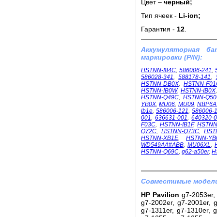
Цвет –
черный;
Тип ячеек -
Li-ion;
Гарантия -
12
.
Аккумуляторная б
маркировки (P/N):
HSTNN-I84C
,
586006-241
,
586028-341
,
588178-141
,
HSTNN-DB0X
,
HSTNN-F01
HSTNN-IB0W
,
HSTNN-IB0X
HSTNN-Q49C
,
HSTNN-Q5
YB0X
,
MU06
,
MU09
,
NBP6A
lb1e
,
586006-121
,
586006-
001
,
636631-001
,
640320-
F03C
,
HSTNN-IB1F
,
HSTNN
Q72C
,
HSTNN-Q73C
,
HST
HSTNN-XB1E
,
HSTNN-YB
WD549AA#ABB
,
MU06XL
,
HSTNN-Q69C
,
g62-a50er
,
H
Совместимые модели
HP Pavilion
g7-2053er, 
g7-2002er, g7-2001er, g
g7-1311er, g7-1310er, g