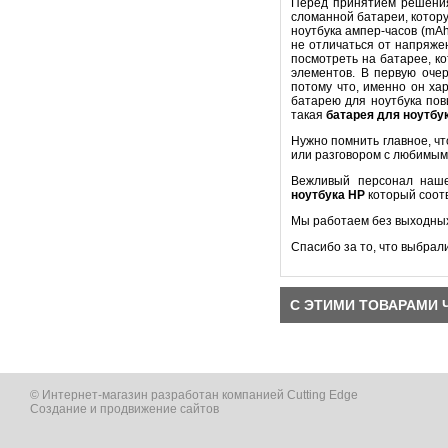
Перед принятием решени
сломанной батареи, котору
ноутбука ампер-часов (mA
не отличаться от напряже
посмотреть на батарее, к
элементов. В первую оч
потому что, именно он ха
батарею для ноутбука пов
такая
батарея для ноутбу
Нужно помнить главное, ч
или разговором с любимым
Вежливый персонал наше
ноутбука
HP
который соот
Мы работаем без выходных
Спасибо за то, что выбрал
С ЭТИМИ ТОВАРАМИ 
© Интернет-магазин разработан компанией Cutting Edge
Создание и продвижение сайтов