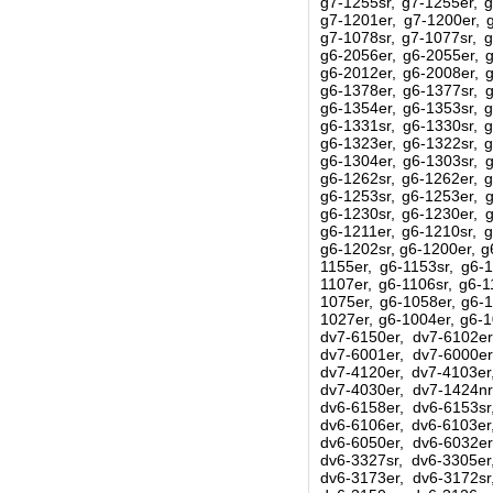
g7-1255sr, g7-1255er, g
g7-1201er, g7-1200er, g
g7-1078sr, g7-1077sr, g
g6-2056er, g6-2055er, g
g6-2012er, g6-2008er, g
g6-1378er, g6-1377sr, g
g6-1354er, g6-1353sr, g
g6-1331sr, g6-1330sr, g
g6-1323er, g6-1322sr, g
g6-1304er, g6-1303sr, g
g6-1262sr, g6-1262er, g
g6-1253sr, g6-1253er, g
g6-1230sr, g6-1230er, g
g6-1211er, g6-1210sr, g
g6-1202sr, g6-1200er, g
1155er, g6-1153sr, g6-1
1107er, g6-1106sr, g6-1
1075er, g6-1058er, g6-1
1027er, g6-1004er, g6-1
dv7-6150er, dv7-6102er
dv7-6001er, dv7-6000er
dv7-4120er, dv7-4103er
dv7-4030er, dv7-1424nr
dv6-6158er, dv6-6153sr
dv6-6106er, dv6-6103er
dv6-6050er, dv6-6032er
dv6-3327sr, dv6-3305er
dv6-3173er, dv6-3172sr