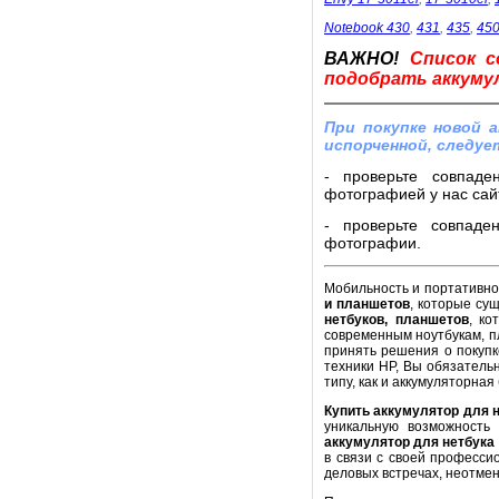
Notebook 430
,
431
,
435
,
45
ВАЖНО!
Список с
подобрать аккумул
При покупке новой 
испорченной, следуе
- проверьте совпаде
фотографией у нас сайт
- проверьте совпаде
фотографии.
Мобильность и портативнос
и планшетов
, которые су
нетбуков, планшетов
, ко
современным ноутбукам, п
принять решения о покупк
техники HP, Вы обязатель
типу, как и аккумуляторная
Купить аккумулятор для 
уникальную возможность
аккумулятор для нетбука
в связи с своей професси
деловых встречах, неотме