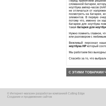
Перед принятием решени
сломанной батареи, котору
ноутбука ампер-часов (mA
не отличаться от напряже
посмотреть на батарее, к
элементов. В первую оч
потому что, именно он ха
батарею для ноутбука пов
такая
батарея для ноутбу
Нужно помнить главное, ч
или разговором с любимым
Вежливый персонал наше
ноутбука
HP
который соот
Мы работаем без выходных
Спасибо за то, что выбрал
С ЭТИМИ ТОВАРАМИ 
© Интернет-магазин разработан компанией Cutting Edge
Создание и продвижение сайтов