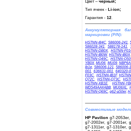
Цвет –
черный;
Тип ячеек -
Li-ion;
Гарантия -
12
.
Аккумуляторная б
маркировки (P/N):
HSTNN-I84C
,
586006-241
,
586028-341
,
588178-141
,
HSTNN-DB0X
,
HSTNN-F01
HSTNN-IB0W
,
HSTNN-IB0X
HSTNN-Q49C
,
HSTNN-Q5
YB0X
,
MU06
,
MU09
,
NBP6A
lb1e
,
586006-121
,
586006-
001
,
636631-001
,
640320-
F03C
,
HSTNN-IB1F
,
HSTNN
Q72C
,
HSTNN-Q73C
,
HST
HSTNN-XB1E
,
HSTNN-YB
WD549AA#ABB
,
MU06XL
,
HSTNN-Q69C
,
g62-a50er
,
H
Совместимые модели
HP Pavilion
g7-2053er, 
g7-2002er, g7-2001er, g
g7-1311er, g7-1310er, g