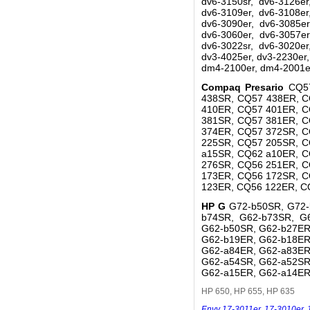
dv6-3150sr, dv6-3126er
dv6-3109er, dv6-3108er
dv6-3090er, dv6-3085er
dv6-3060er, dv6-3057er
dv6-3022sr, dv6-3020er
dv3-4025er, dv3-2230er
dm4-2100er, dm4-2001er
Compaq Presario
CQ5
438SR, CQ57 438ER, C
410ER, CQ57 401ER, C
381SR, CQ57 381ER, C
374ER, CQ57 372SR, C
225SR, CQ57 205SR, C
a15SR, CQ62 a10ER, C
276SR, CQ56 251ER, C
173ER, CQ56 172SR, C
123ER, CQ56 122ER, C
HP G
G72-b50SR, G72-
b74SR, G62-b73SR, G
G62-b50SR, G62-b27ER
G62-b19ER, G62-b18ER
G62-a84ER, G62-a83ER
G62-a54SR, G62-a52SR
G62-a15ER, G62-a14ER
HP 650, HP 655, HP 635
Envy 17-3011er
,
17-3010er
,